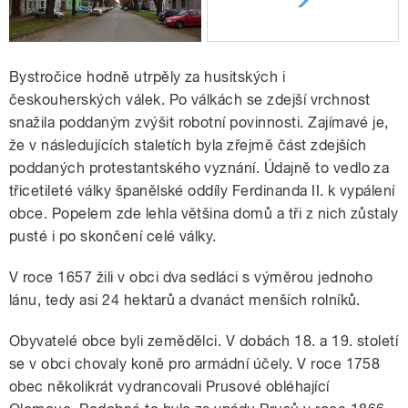
Bystročice hodně utrpěly za husitských i
českouherských válek. Po válkách se zdejší vrchnost
snažila poddaným zvýšit robotní povinnosti. Zajímavé je,
že v následujících staletích byla zřejmě část zdejších
poddaných protestantského vyznání. Údajně to vedlo za
třicetileté války španělské oddíly Ferdinanda II. k vypálení
obce. Popelem zde lehla většina domů a tři z nich zůstaly
pusté i po skončení celé války.
V roce 1657 žili v obci dva sedláci s výměrou jednoho
lánu, tedy asi 24 hektarů a dvanáct menších rolníků.
Obyvatelé obce byli zemědělci. V dobách 18. a 19. století
se v obci chovaly koně pro armádní účely. V roce 1758
obec několikrát vydrancovali Prusové obléhající