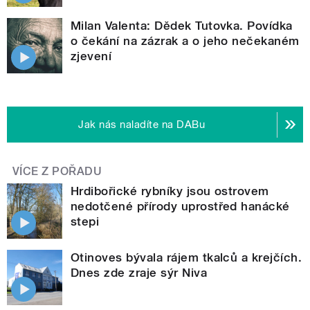
Milan Valenta: Dědek Tutovka. Povídka
o čekání na zázrak a o jeho nečekaném
zjevení
Jak nás naladíte na DABu
VÍCE Z POŘADU
Hrdibořické rybníky jsou ostrovem
nedotčené přírody uprostřed hanácké
stepi
Otinoves bývala rájem tkalců a krejčích.
Dnes zde zraje sýr Niva