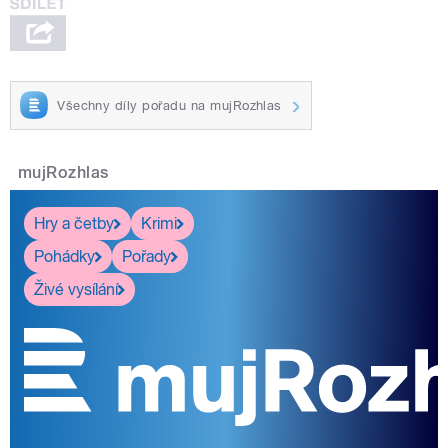
Všechny díly pořadu na mujRozhlas
mujRozhlas
Hry a četby
Krimi
Pohádky
Pořady
Živé vysílání