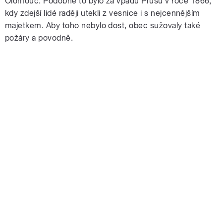
Olomouc. Podobné to bylo za vpádu Prusů v roce 1866,
kdy zdejší lidé raději utekli z vesnice i s nejcennějším
majetkem. Aby toho nebylo dost, obec sužovaly také
požáry a povodně.