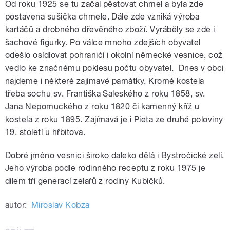
Od roku 1925 se tu začal pěstovat chmel a byla zde
postavena sušička chmele. Dále zde vzniká výroba
kartáčů a drobného dřevěného zboží. Vyráběly se zde i
šachové figurky. Po válce mnoho zdejších obyvatel
odešlo osídlovat pohraničí i okolní německé vesnice, což
vedlo ke značnému poklesu počtu obyvatel. Dnes v obci
najdeme i některé zajímavé památky. Kromě kostela
třeba sochu sv. Františka Saleského z roku 1858, sv.
Jana Nepomuckého z roku 1820 či kamenný kříž u
kostela z roku 1895. Zajímavá je i Pieta ze druhé poloviny
19. století u hřbitova.
Dobré jméno vesnici široko daleko dělá i Bystročické zelí.
Jeho výroba podle rodinného receptu z roku 1975 je
dílem tří generací zelařů z rodiny Kubíčků.
autor:
Miroslav Kobza