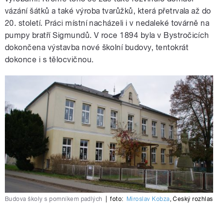
vázání šátků a také výroba tvarůžků, která přetrvala až do
20. století. Práci místní nacházeli i v nedaleké továrně na
pumpy bratří Sigmundů. V roce 1894 byla v Bystročicích
dokončena výstavba nové školní budovy, tentokrát
dokonce i s tělocvičnou.
Budova školy s pomníkem padlých
|
foto:
Miroslav Kobza
,
Český rozhlas