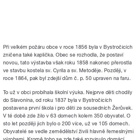
Při velkém požáru obce v roce 1856 byla v Bystročicích
zničena také kaplička. Obec se rozhodla, že postaví
novou, tato výstavba však roku 1858 nakonec přerostla
ve stavbu kostela sv. Cyrila a sv. Metoděje. Později, v
roce 1864, pak byl zdejší dům č. p. 50 upraven na faru.
To už v obci probíhala školní výuka. Nejprve děti chodily
do Slavonína, od roku 1837 byla v Bystročicích
postavena první škola i pro děti ze sousedních Žerůvek.
V té době zde žilo v 63 domech kolem 350 obyvatel. O
sto let později jich bylo o 200 více, už ve 105 domech.
Obyvatelé se vedle zemědělství živili hlavně řemeslnými
výrobami. Kromě toho se zde také rozvinulo domácí