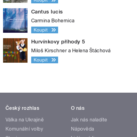
Cantus lucis
Carmina Bohemica
Koupit
Hurvínkovy příhody 5
Miloš Kirschner a Helena Štáchová
Koupit
Český rozhlas
O nás
Válka na Ukrajině
Jak nás naladíte
Komunální volby
Nápověda