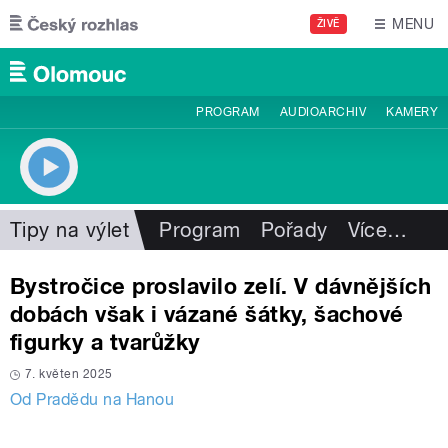
Přejít k hlavnímu obsahu
MENU
ŽIVĚ
PROGRAM
AUDIOARCHIV
KAMERY
Tipy na výlet
Program
Pořady
Více
…
Bystročice proslavilo zelí. V dávnějších
dobách však i vázané šátky, šachové
figurky a tvarůžky
7. květen 2025
Od Pradědu na Hanou