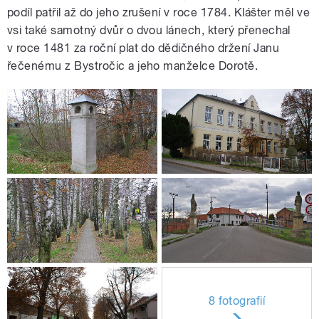
podíl patřil až do jeho zrušení v roce 1784. Klášter měl ve
vsi také samotný dvůr o dvou lánech, který přenechal
v roce 1481 za roční plat do dědičného držení Janu
řečenému z Bystročic a jeho manželce Dorotě.
8 fotografií