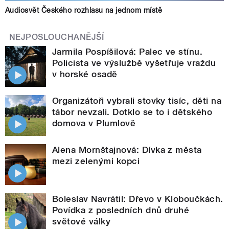
Audiosvět Českého rozhlasu na jednom místě
NEJPOSLOUCHANĚJŠÍ
Jarmila Pospíšilová: Palec ve stínu.
Policista ve výslužbě vyšetřuje vraždu
v horské osadě
Organizátoři vybrali stovky tisíc, děti na
tábor nevzali. Dotklo se to i dětského
domova v Plumlově
Alena Mornštajnová: Dívka z města
mezi zelenými kopci
Boleslav Navrátil: Dřevo v Kloboučkách.
Povídka z posledních dnů druhé
světové války