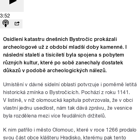
3:52
Osídlení katastru dnešních Bystročic prokázali
archeologové už z období mladší doby kamenné. I
následní staletí a tisíciletí byla spojena s pobytem
různých kultur, které po sobě zanechaly dostatek
důkazů v podobě archeologických nálezů.
Umístění v dávné sídelní oblasti potvrzuje i poměrně letitá
historická zmínka o Bystročicích. Pochází z roku 1141.
V listině, v níž olomoucká kapitula potvrzovala, že v obci
vlastní jednu usedlost, nám tak dává zprávu, že vesnice
byla rozdělena mezi více feudálních držitelů.
K nim patřilo i město Olomouc, které v roce 1266 prodalo
svou část obce klášteru Hradisko, kterému pak tento