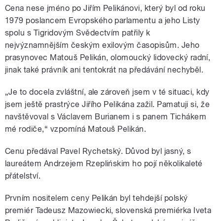
Cena nese jméno po Jiřím Pelikánovi, který byl od roku
1979 poslancem Evropského parlamentu a jeho Listy
spolu s Tigridovým Svědectvím patřily k
nejvýznamnějším českým exilovým časopisům. Jeho
prasynovec Matouš Pelikán, olomoucký lidovecký radní,
jinak také právník ani tentokrát na předávání nechyběl.
„Je to docela zvláštní, ale zároveň jsem v té situaci, kdy
jsem ještě prastrýce Jiřího Pelikána zažil. Pamatuji si, že
navštěvoval s Václavem Burianem i s panem Tichákem
mé rodiče,“ vzpomíná Matouš Pelikán.
Cenu předával Pavel Rychetský. Důvod byl jasný, s
laureátem Andrzejem Rzeplińskim ho pojí několikaleté
přátelství.
Prvním nositelem ceny Pelikán byl tehdejší polský
premiér Tadeusz Mazowiecki, slovenská premiérka Iveta