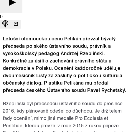
0
Letošní olomouckou cenu Pelikán převzal bývalý
předseda polského ústavního soudu, právník a
vysokoškolský pedagog Andrzej Rzepliński.
Konkrétně za úsilí o zachování právního státu a
demokracie v Polsku. Ocenění každoročně uděluje
dvouměsíčník Listy za zásluhy o politickou kulturu a
občanský dialog. Plastiku Pelikána mu předal
předseda českého Ústavního soudu Pavel Rychetský.
Rzepliński byl předsedou ústavního soudu do prosince
2016, kdy plánovaně odešel do důchodu. Je držitelem
řady ocenění, mimo jiné medaile Pro Ecclesia et
Pontifice, kterou převzal v roce 2015 z rukou papeže