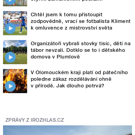
Chtěl jsem k tomu přistoupit
zodpovědně, vrací se fotbalista Kliment
k omluvence z mistrovství světa
Organizátoři vybrali stovky tisíc, děti na
tábor nevzali. Dotklo se to i dětského
domova v Plumlově
V Olomouckém kraji platí od pátečního
poledne zákaz rozdělávání ohně
v přírodě. Jak dlouho potrvá?
ZPRÁVY Z IROZHLAS.CZ