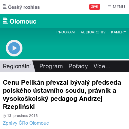
Přejít k hlavnímu obsahu
MENU
ŽIVĚ
PROGRAM
AUDIOARCHIV
KAMERY
Regionální
Program
Pořady
Více
…
Cenu Pelikán převzal bývalý předseda
polského ústavního soudu, právník a
vysokoškolský pedagog Andrzej
Rzepliński
13. prosinec 2018
Zprávy ČRo Olomouc