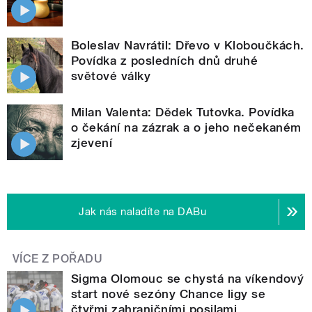
Boleslav Navrátil: Dřevo v Kloboučkách.
Povídka z posledních dnů druhé
světové války
Milan Valenta: Dědek Tutovka. Povídka
o čekání na zázrak a o jeho nečekaném
zjevení
Jak nás naladíte na DABu
VÍCE Z POŘADU
Sigma Olomouc se chystá na víkendový
start nové sezóny Chance ligy se
čtyřmi zahraničními posilami