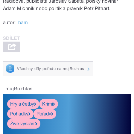
Radičová, publicista Jaroslav Šabata, polský novinář
Adam Michnik nebo politik a právník Petr Pithart.
autor:
bam
Všechny díly pořadu na mujRozhlas
mujRozhlas
Hry a četby
Krimi
Pohádky
Pořady
Živé vysílání