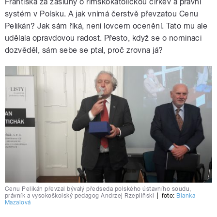
Františka za zásluhy o římskokatolickou církev a právní
systém v Polsku. A jak vnímá čerstvě převzatou Cenu
Pelikán? Jak sám říká, není lovcem ocenění. Tato mu ale
udělala opravdovou radost. Přesto, když se o nominaci
dozvěděl, sám sebe se ptal, proč zrovna já?
Cenu Pelikán převzal bývalý předseda polského ústavního soudu,
právník a vysokoškolský pedagog Andrzej Rzepliňski
|
foto:
Blanka
Mazalová