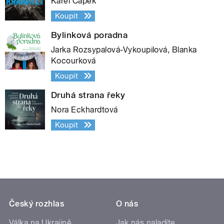
Karel Čapek
Koupit
Bylinková poradna
Jarka Rozsypalová-Vykoupilová, Blanka
Kocourková
Koupit
Druhá strana řeky
Nora Eckhardtová
Koupit
Český rozhlas
O nás
Válka na Ukrajině
Jak nás naladíte