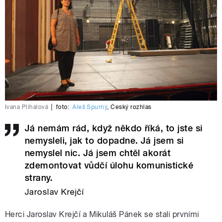
Ivana Plíhalová
|
foto:
Aleš Spurný
,
Český rozhlas
Já nemám rád, když někdo říká, to jste si
nemysleli, jak to dopadne. Já jsem si
nemyslel nic. Já jsem chtěl akorát
zdemontovat vůdčí úlohu komunistické
strany.
Jaroslav Krejčí
Herci Jaroslav Krejčí a Mikuláš Pánek se stali prvními