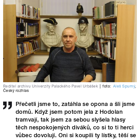
Ředitel archivu Univerzity Palackého Pavel Urbášek
|
foto:
Aleš Spurný
,
Český rozhlas
Přečetli jsme to, zatáhla se opona a šli jsme
domů. Když jsem potom jela z Hodolan
tramvají, tak jsem za sebou slyšela hlasy
těch nespokojených diváků, co si to ti herci
vůbec dovolují. Oni si koupili ty lístky, těší se