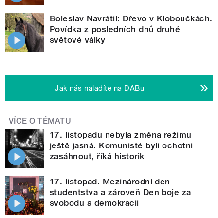
Boleslav Navrátil: Dřevo v Kloboučkách.
Povídka z posledních dnů druhé
světové války
Jak nás naladíte na DABu
VÍCE O TÉMATU
17. listopadu nebyla změna režimu
ještě jasná. Komunisté byli ochotni
zasáhnout, říká historik
17. listopad. Mezinárodní den
studentstva a zároveň Den boje za
svobodu a demokracii