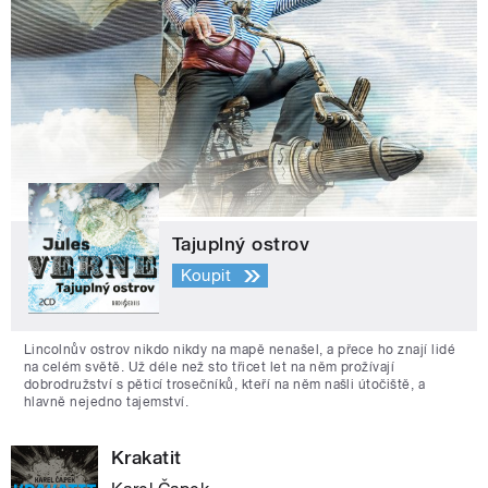
Tajuplný ostrov
Koupit
Lincolnův ostrov nikdo nikdy na mapě nenašel, a přece ho znají lidé
na celém světě. Už déle než sto třicet let na něm prožívají
dobrodružství s pěticí trosečníků, kteří na něm našli útočiště, a
hlavně nejedno tajemství.
Krakatit