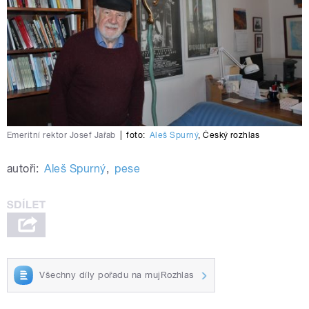
Emeritní rektor Josef Jařab
|
foto:
Aleš Spurný
,
Český rozhlas
autoři:
Aleš Spurný
,
pese
Všechny díly pořadu na mujRozhlas