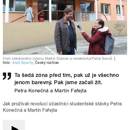
Člen stávkového výboru Martin Štainer a redaktorka Petra Ševců
|
foto:
Aleš Spurný
,
Český rozhlas
Ta šedá zóna před tím, pak už je všechno
jenom barevný. Pak jsme začali žít.
Petra Konečná a Martin Fafejta
Jak prožívali revoluci účastníci studentské stávky Petra
Konečná a Martin Fafejta