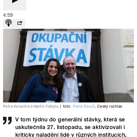
4:59
Petra Konečná a Martin Fafejta
|
foto:
Petra Ševců
,
Český rozhlas
V tom týdnu do generální stávky, která se
uskutečnila 27. listopadu, se aktivizovali i
kriticky naladění lidé v různých institucích,