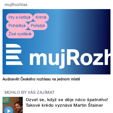
mujRozhlas
Hry a četby
Krimi
Pohádky
Pořady
Živé vysílání
Audiosvět Českého rozhlasu na jednom místě
MOHLO BY VÁS ZAJÍMAT
Ozvat se, když se děje něco špatného!
Takové krédo vyznává Martin Štainer