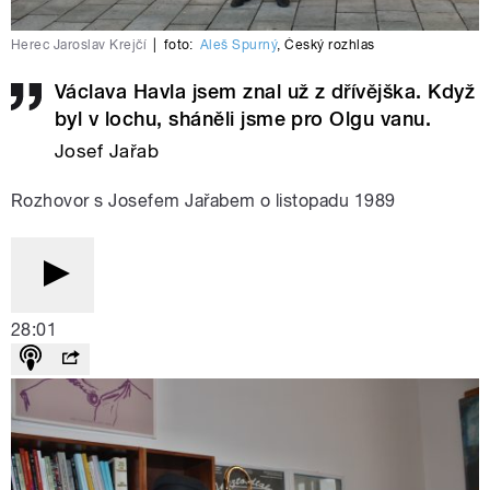
Herec Jaroslav Krejčí
|
foto:
Aleš Spurný
,
Český rozhlas
Václava Havla jsem znal už z dřívějška. Když
byl v lochu, sháněli jsme pro Olgu vanu.
Josef Jařab
Rozhovor s Josefem Jařabem o listopadu 1989
28:01