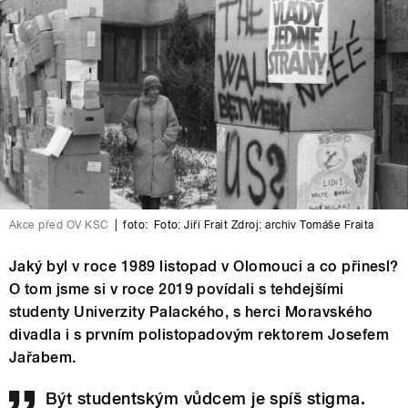
Akce před OV KSČ
|
foto:
Foto: Jiří Frait Zdroj: archiv Tomáše Fraita
Jaký byl v roce 1989 listopad v Olomouci a co přinesl?
O tom jsme si v roce 2019 povídali s tehdejšími
studenty Univerzity Palackého, s herci Moravského
divadla i s prvním polistopadovým rektorem Josefem
Jařabem.
Být studentským vůdcem je spíš stigma.