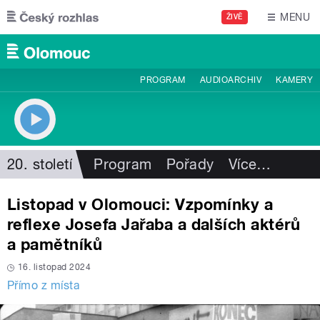
Přejít k hlavnímu obsahu
MENU
ŽIVĚ
PROGRAM
AUDIOARCHIV
KAMERY
20. století
Program
Pořady
Více
…
Listopad v Olomouci: Vzpomínky a
reflexe Josefa Jařaba a dalších aktérů
a pamětníků
16. listopad 2024
Přímo z místa