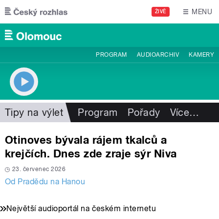
Přejít k hlavnímu obsahu
MENU
ŽIVĚ
PROGRAM
AUDIOARCHIV
KAMERY
Tipy na výlet
Program
Pořady
Více
…
Otinoves bývala rájem tkalců a
krejčích. Dnes zde zraje sýr Niva
23. červenec 2026
Od Pradědu na Hanou
Největší audioportál na českém internetu