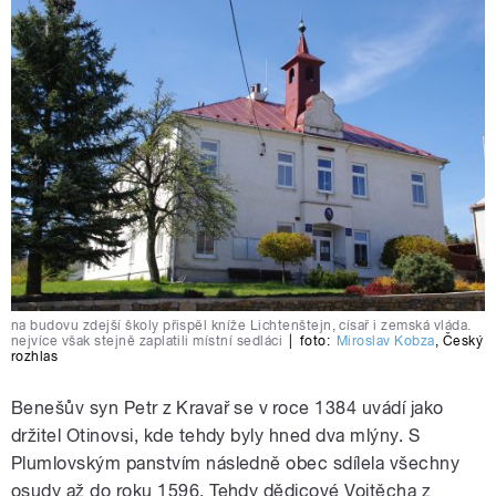
na budovu zdejší školy přispěl kníže Lichtenštejn, císař i zemská vláda.
nejvíce však stejně zaplatili místní sedláci
|
foto:
Miroslav Kobza
,
Český
rozhlas
Benešův syn Petr z Kravař se v roce 1384 uvádí jako
držitel Otinovsi, kde tehdy byly hned dva mlýny. S
Plumlovským panstvím následně obec sdílela všechny
osudy až do roku 1596. Tehdy dědicové Vojtěcha z