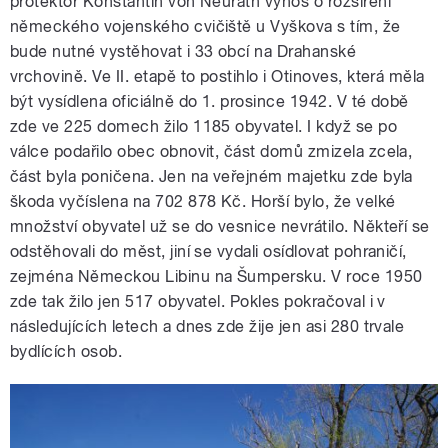
protektor Konstantin von Neurath výnos o rozšíření
německého vojenského cvičiště u Vyškova s tím, že
bude nutné vystěhovat i 33 obcí na Drahanské
vrchovině. Ve II. etapě to postihlo i Otinoves, která měla
být vysídlena oficiálně do 1. prosince 1942. V té době
zde ve 225 domech žilo 1185 obyvatel. I když se po
válce podařilo obec obnovit, část domů zmizela zcela,
část byla poničena. Jen na veřejném majetku zde byla
škoda vyčíslena na 702 878 Kč. Horší bylo, že velké
množství obyvatel už se do vesnice nevrátilo. Někteří se
odstěhovali do měst, jiní se vydali osídlovat pohraničí,
zejména Německou Libinu na Šumpersku. V roce 1950
zde tak žilo jen 517 obyvatel. Pokles pokračoval i v
následujících letech a dnes zde žije jen asi 280 trvale
bydlících osob.