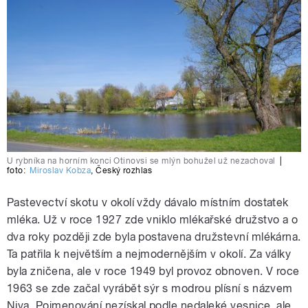
U rybníka na horním konci Otinovsi se mlýn bohužel už nezachoval
|
foto:
Miroslav Kobza
,
Český rozhlas
Pastevectví skotu v okolí vždy dávalo místním dostatek
mléka. Už v roce 1927 zde vniklo mlékařské družstvo a o
dva roky později zde byla postavena družstevní mlékárna.
Ta patřila k největším a nejmodernějším v okolí. Za války
byla zničena, ale v roce 1949 byl provoz obnoven. V roce
1963 se zde začal vyrábět sýr s modrou plísní s názvem
Niva. Pojmenování nezískal podle nedaleké vesnice, ale