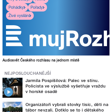
Pohádky
Pořady
Živé vysílání
Audiosvět Českého rozhlasu na jednom místě
NEJPOSLOUCHANĚJŠÍ
Jarmila Pospíšilová: Palec ve stínu.
Policista ve výslužbě vyšetřuje vraždu
v horské osadě
Organizátoři vybrali stovky tisíc, děti na
tábor nevzali. Dotklo se to i dětského