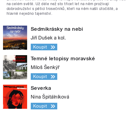
na celém světě. Už déle než sto třicet let na něm prožívají
dobrodružství s pěticí trosečníků, kteří na něm našli útočiště, a
hlavně nejedno tajemství.
Sedmikrásky na nebi
Jiří Dušek a kol.
Koupit
Temné letopisy moravské
Miloš Šenkýř
Koupit
Severka
Nina Špitálníková
Koupit