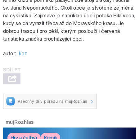
Mimo křížů a pomníku padlých zde stojí u školy i socha
sv. Jana Nepomuckého. Okolí obce je stvořené zejména
na cyklistiku. Zajímavé je například údolí potoka Bílá voda,
kudy se dá vyrazit třeba až do Moravského krasu. Je
dobrou trasou i pro pěší, kterým poslouží i červená
turistická značka procházející obcí.
autor:
kbz
Všechny díly pořadu na mujRozhlas
mujRozhlas
Hry a četby
Krimi