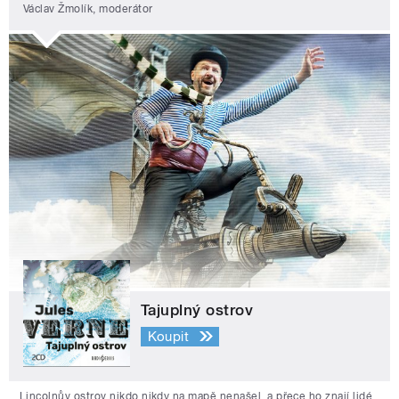
Václav Žmolík, moderátor
Tajuplný ostrov
Koupit
Lincolnův ostrov nikdo nikdy na mapě nenašel, a přece ho znají lidé