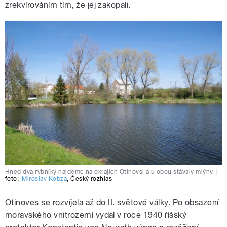
zrekvírováním tím, že jej zakopali.
Hned dva rybníky najdeme na okrajích Otinovsi a u obou stávaly mlýny
|
foto:
Miroslav Kobza
,
Český rozhlas
Otinoves se rozvíjela až do II. světové války. Po obsazení
moravského vnitrozemí vydal v roce 1940 říšský