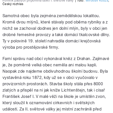
Pomník padlých připomíná oběti I. světové války
|
foto:
Miroslav Kobza
,
Český rozhlas
Samotná obec byla zejména zemědělskou lokalitou.
Kromě dvou mlýnů, které stávaly pod oběma rybníky a z
nichž se zachoval dodnes jen dolní mlýn, byly v obci jen
drobné řemeslné provozy a také domácí tkalcovské dílny.
Ty v polovině 19. století nahradila domácí krejčovská
výroba pro prostějovské firmy.
Farní správu nad obcí vykonával kněz z Drahan. Zajímavé
je, že poměrně velká obec neměla ani malou kapli.
Naopak zde najdeme obdivuhodnou školní budovu. Byla
vystavěná roku 1872, kdy už se v obci vyučovalo v
provizorních prostorách. Stavba školy stála přes 8000
zlatých a přispěl na ni jak kníže Lichtenštejn, tak i císař
František Josef I. V malé věži na škole je umístěn zvon,
který sloužil k oznamování církevních i světských
událostí. Za II. světové války jej místní zachránili před