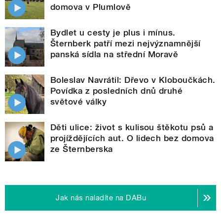
domova v Plumlově
Bydlet u cesty je plus i mínus.
Šternberk patří mezi nejvýznamnější
panská sídla na střední Moravě
Boleslav Navrátil: Dřevo v Kloboučkách.
Povídka z posledních dnů druhé
světové války
Děti ulice: život s kulisou štěkotu psů a
projíždějících aut. O lidech bez domova
ze Šternberska
Jak nás naladíte na DABu