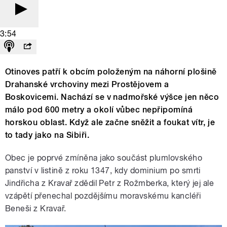
3:54
Otinoves patří k obcím položeným na náhorní plošině
Drahanské vrchoviny mezi Prostějovem a
Boskovicemi. Nachází se v nadmořské výšce jen něco
málo pod 600 metry a okolí vůbec nepřipomíná
horskou oblast. Když ale začne sněžit a foukat vítr, je
to tady jako na Sibiři.
Obec je poprvé zmíněna jako součást plumlovského
panství v listině z roku 1347, kdy dominium po smrti
Jindřicha z Kravař zdědil Petr z Rožmberka, který jej ale
vzápětí přenechal pozdějšímu moravskému kancléři
Beneši z Kravař.