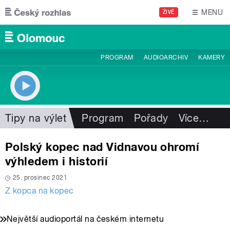
Přejít k hlavnímu obsahu
MENU
ŽIVĚ
PROGRAM
AUDIOARCHIV
KAMERY
Tipy na výlet
Program
Pořady
Více
…
Polský kopec nad Vidnavou ohromí
výhledem i historií
25. prosinec 2021
Z kopca na kopec
Největší audioportál na českém internetu