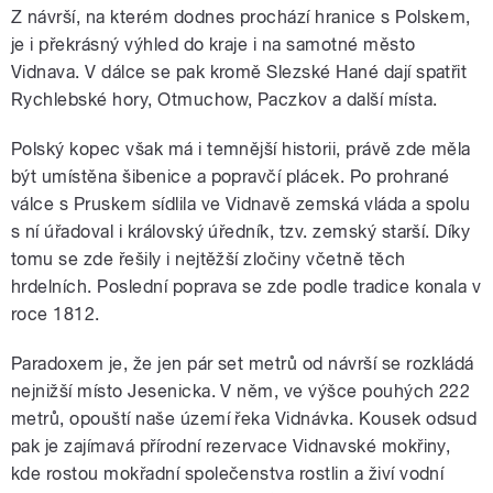
Z návrší, na kterém dodnes prochází hranice s Polskem,
je i překrásný výhled do kraje i na samotné město
Vidnava. V dálce se pak kromě Slezské Hané dají spatřit
Rychlebské hory, Otmuchow, Paczkov a další místa.
Polský kopec však má i temnější historii, právě zde měla
být umístěna šibenice a popravčí plácek. Po prohrané
válce s Pruskem sídlila ve Vidnavě zemská vláda a spolu
s ní úřadoval i královský úředník, tzv. zemský starší. Díky
tomu se zde řešily i nejtěžší zločiny včetně těch
hrdelních. Poslední poprava se zde podle tradice konala v
roce 1812.
Paradoxem je, že jen pár set metrů od návrší se rozkládá
nejnižší místo Jesenicka. V něm, ve výšce pouhých 222
metrů, opouští naše území řeka Vidnávka. Kousek odsud
pak je zajímavá přírodní rezervace Vidnavské mokřiny,
kde rostou mokřadní společenstva rostlin a živí vodní