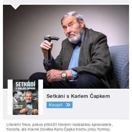
Setkání s Karlem Čapkem
Koupit
Literární fikce, pokus přiblížit literární nadsázkou spisovatele,
filozofa, ale hlavně člověka Karla Čapka trochu jinou formou.