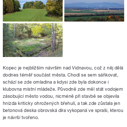
Kopec je nejbližším návrším nad Vidnavou, což z něj dělá
dodnes téměř součást města. Chodí se sem sáňkovat,
schází se zde omladina a kdysi zde byla dokonce i
klubovna místní mládeže. Původně zde měl stát vodojem
zásobující město vodou, nicméně při stavbě se objevila
hnízda kriticky ohrožených břehulí, a tak zde zůstala jen
betonová deska obrovská díra vykopaná ve spraši, kterou
je návrší tvořeno.