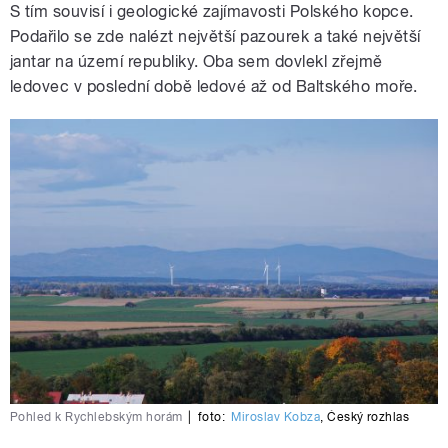
S tím souvisí i geologické zajímavosti Polského kopce.
Podařilo se zde nalézt největší pazourek a také největší
jantar na území republiky. Oba sem dovlekl zřejmě
ledovec v poslední době ledové až od Baltského moře.
Pohled k Rychlebským horám
|
foto:
Miroslav Kobza
,
Český rozhlas