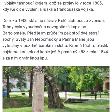
i vojáky táhnoucí krajem, což se projevilo v roce 1805,
kdy Kelčice vyplenila ruská a francouzská vojska.
Do roku 1906 stála na návsi v Kelčicích pouze zvonice.
Tehdy byla vybudována novogotická kaple sv.
Bartoloměje. Před jejím průčelím pak stojí dvě starší
sochy. Svatý Jan Nepomucký a Panna Marie jsou
vytesány v pozdně barokním slohu. Kromě těchto plastik
najdeme kousek od kaple ještě památný kříž z roku 1844
a za ním chráněnou lípu.