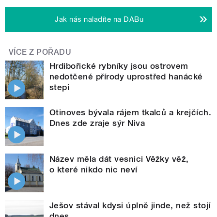
Jak nás naladíte na DABu
VÍCE Z POŘADU
Hrdibořické rybníky jsou ostrovem
nedotčené přírody uprostřed hanácké
stepi
Otinoves bývala rájem tkalců a krejčích.
Dnes zde zraje sýr Niva
Název měla dát vesnici Věžky věž,
o které nikdo nic neví
Ješov stával kdysi úplně jinde, než stojí
dnes