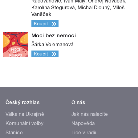
Radovanovič, Ivan Malý, Ondřej Nováček,
Karolína Stegurová, Michal Dlouhý, Miloš
Vaněček
Koupit
Moci bez nemoci
Šárka Volemanová
Koupit
Český rozhlas
O nás
Válka na Ukrajině
Jak nás naladíte
Komunální volby
Nápověda
Stanice
Lidé v rádiu