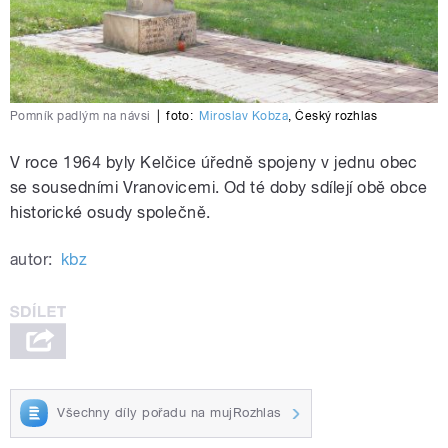
Pomník padlým na návsi
|
foto:
Miroslav Kobza
,
Český rozhlas
V roce 1964 byly Kelčice úředně spojeny v jednu obec
se sousedními Vranovicemi. Od té doby sdílejí obě obce
historické osudy společně.
autor:
kbz
Všechny díly pořadu na mujRozhlas