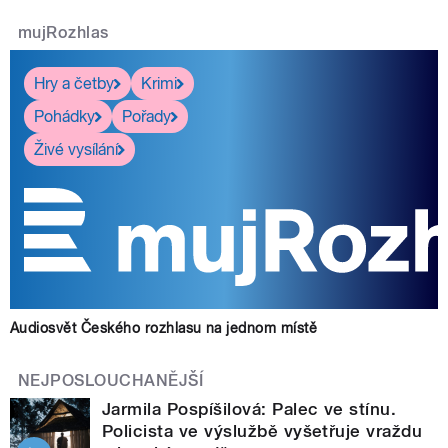
mujRozhlas
Hry a četby
Krimi
Pohádky
Pořady
Živé vysílání
Audiosvět Českého rozhlasu na jednom místě
NEJPOSLOUCHANĚJŠÍ
Jarmila Pospíšilová: Palec ve stínu.
Policista ve výslužbě vyšetřuje vraždu