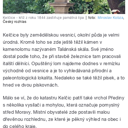
Kelčice - kříž z roku 1844 zastiňuje památná lípa
|
foto:
Miroslav Kobza
,
Český rozhlas
Kelčice byly zemědělskou vesnicí, okolní půda je velmi
úrodná. Kromě toho se zde ještě těžil kámen v
kamenolomu nazývaném Taliánská skála. Své jméno
dostal podle toho, že při stavbě železnice tam pracovali
italští dělníci. Opuštěný lom najdeme dodnes v remízku
východně od vesnice a je to vyhledávaná přírodní a
paleontologická lokalita. Nedaleko se také těžil písek, a to
hned ve dvou pískovnách.
Málo se ví, že do katastru Kelčic patří také vrchol Přediny
s několika vysílači a mohylou, která označuje pomyslný
střed Moravy. Místní obyvatelé zde postavili malou
dřevěnou rozhlednu, ze které je pěkný výhled na obec i
do celého kraje.