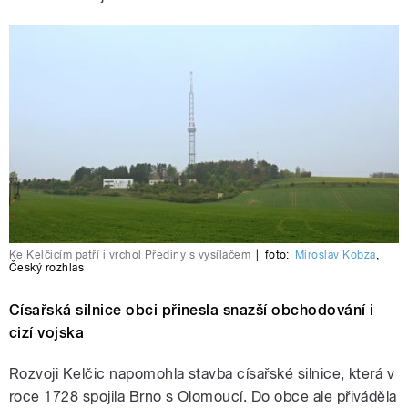
Ke Kelčicím patří i vrchol Přediny s vysílačem
|
foto:
Miroslav Kobza
,
Český rozhlas
Císařská silnice obci přinesla snazší obchodování i
cizí vojska
Rozvoji Kelčic napomohla stavba císařské silnice, která v
roce 1728 spojila Brno s Olomoucí. Do obce ale přiváděla