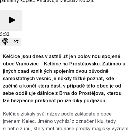
památný kopec. Připravuje Miroslav Kobza.
3:33
Kelčice jsou dnes vlastně už jen polovinou spojené
obce Vranovice – Kelčice na Prostějovsku. Zatímco u
jiných osad vzniklých spojením dvou původně
samostatných vesnic je někdy těžké poznat, kde
začíná a končí která část, v případě této obce je od
sebe odděluje dálnice z Brna do Prostějova, kterou
lze bezpečně překonat pouze díky podjezdu.
Kelčice získaly svůj název podle zakladatele obce
jménem Kelec. Jméno vychází z označení klu, tedy
silného zubu, který měl pro naše předky magický význam