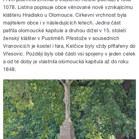
1078. Listina popisuje obce věnované nově vznikajícímu
klášteru Hradisko u Olomouce. Církevní vrchnost byla
majitelem obce i v následujících letech. Jedna část
patřila olomoucké kapitule a druhou držel v 15. století
ženský klášter v Pustiměři. Přestože v sousedních
Vranovicích je kostel i fara, Kelčice byly vždy přifařeny do
Vřesovic. Později byly obě části vsi spojeny v jeden celek
a od té doby je vlastnila olomoucká kapitula až do roku
1848.