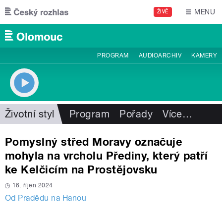
Přejít k hlavnímu obsahu
MENU
ŽIVĚ
PROGRAM
AUDIOARCHIV
KAMERY
Životní styl
Program
Pořady
Více
…
Pomyslný střed Moravy označuje
mohyla na vrcholu Přediny, který patří
ke Kelčicím na Prostějovsku
16. říjen 2024
Od Pradědu na Hanou