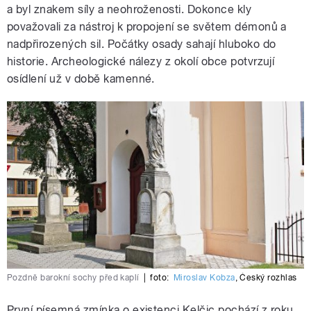
a byl znakem síly a neohroženosti. Dokonce kly
považovali za nástroj k propojení se světem démonů a
nadpřirozených sil. Počátky osady sahají hluboko do
historie. Archeologické nálezy z okolí obce potvrzují
osídlení už v době kamenné.
Pozdně barokní sochy před kaplí
|
foto:
Miroslav Kobza
,
Český rozhlas
První písemná zmínka o existenci Kelčic pochází z roku