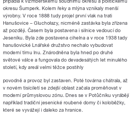
připadla k vízmberskému soudnímu okresu a politickému
okresu Šumperk. Kolem řeky a mlýna vznikaly menší
výrobny. V roce 1888 tudy projel první vlak na trati
Hanušovice – Gluchołazy, nicméně zastávka byla zřízena
až později. Časem byla postavena i silnice vedoucí do
Jeseníku. Byla zde postavena cihelna a v roce 1938 tady
hanušovické Lnářské družstvo nechalo vybudovat
moderní tírnu lnu. Znárodněna byla hned po druhé
světové válce a fungovala do devadesátých let minulého
století, kdy areál velmi těžce postihly
povodně a provoz byl zastaven. Poté továrna chátrala, až
v novém tisíciletí se zdejší oblast začala proměňovat v
moderní průmyslovou zónu. Dnes se v Potůčníku vyrábějí
například tradiční jesenické roubené domy či koloběžky,
které se vyvážejí i daleko za hranice.