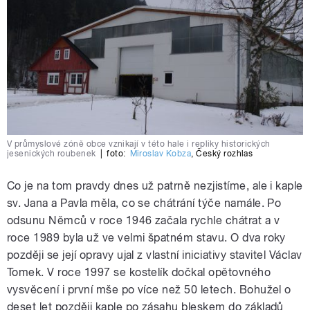
V průmyslové zóně obce vznikají v této hale i repliky historických
jesenických roubenek
|
foto:
Miroslav Kobza
,
Český rozhlas
Co je na tom pravdy dnes už patrně nezjistíme, ale i kaple
sv. Jana a Pavla měla, co se chátrání týče namále. Po
odsunu Němců v roce 1946 začala rychle chátrat a v
roce 1989 byla už ve velmi špatném stavu. O dva roky
později se její opravy ujal z vlastní iniciativy stavitel Václav
Tomek. V roce 1997 se kostelík dočkal opětovného
vysvěcení i první mše po více než 50 letech. Bohužel o
deset let později kaple po zásahu bleskem do základů