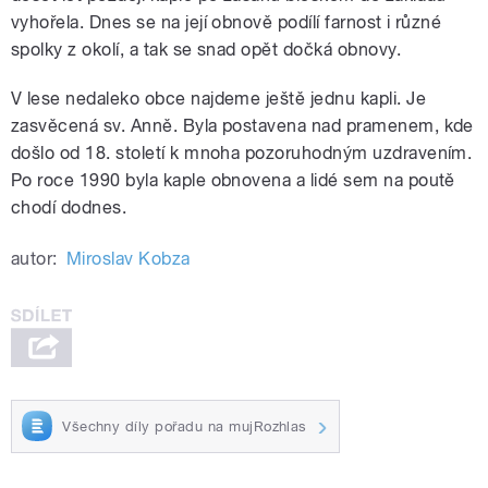
vyhořela. Dnes se na její obnově podílí farnost i různé
spolky z okolí, a tak se snad opět dočká obnovy.
V lese nedaleko obce najdeme ještě jednu kapli. Je
zasvěcená sv. Anně. Byla postavena nad pramenem, kde
došlo od 18. století k mnoha pozoruhodným uzdravením.
Po roce 1990 byla kaple obnovena a lidé sem na poutě
chodí dodnes.
autor:
Miroslav Kobza
Všechny díly pořadu na mujRozhlas