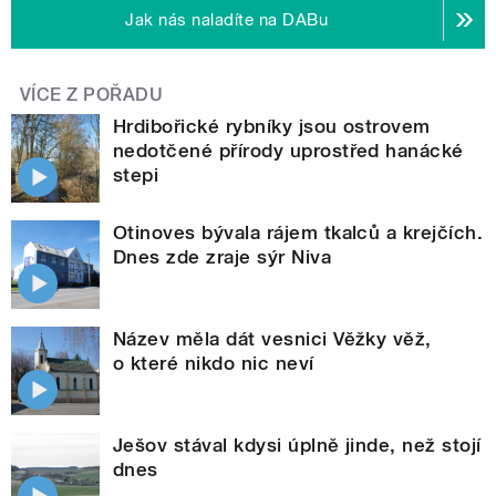
Jak nás naladíte na DABu
VÍCE Z POŘADU
Hrdibořické rybníky jsou ostrovem
nedotčené přírody uprostřed hanácké
stepi
Otinoves bývala rájem tkalců a krejčích.
Dnes zde zraje sýr Niva
Název měla dát vesnici Věžky věž,
o které nikdo nic neví
Ješov stával kdysi úplně jinde, než stojí
dnes