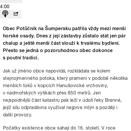
4:00
Obec Potůčník na Šumpersku patřila vždy mezi menší
horské osady. Dnes z její zástavby zůstalo stát jen pár
chalup a ještě menší část slouží k trvalému bydlení.
Přesto se jedná o pozoruhodnou obec dokonce
s poutní tradicí.
Jak už jméno obce napovídá, rozkládala se kolem
stejnojmenného potoka, který pramení v podobě několika
menších toků v kopcích Hanušovické vrchoviny,
v nadmořských výškách přes 650 metrů. Jen
nejspodnější část katastru pak leží v údolí řeky Branné,
jejíž sílu odpradávna využíval nejprve mlýn a později i
další provozy.
Počátky existence obce sahají do 16. století. V roce