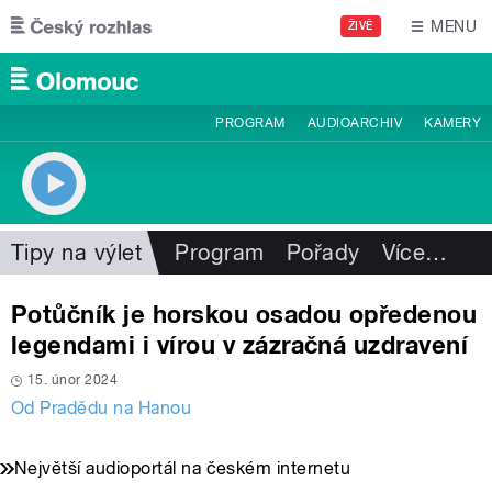
Přejít k hlavnímu obsahu
MENU
ŽIVĚ
PROGRAM
AUDIOARCHIV
KAMERY
Tipy na výlet
Program
Pořady
Více
…
Potůčník je horskou osadou opředenou
legendami i vírou v zázračná uzdravení
15. únor 2024
Od Pradědu na Hanou
Největší audioportál na českém internetu