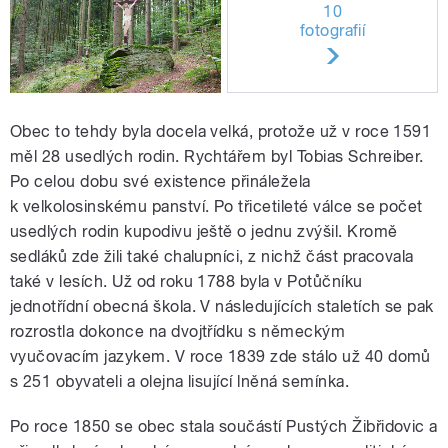
10
fotografií
Obec to tehdy byla docela velká, protože už v roce 1591
měl 28 usedlých rodin. Rychtářem byl Tobias Schreiber.
Po celou dobu své existence přináležela
k velkolosinskému panství. Po třicetileté válce se počet
usedlých rodin kupodivu ještě o jednu zvýšil. Kromě
sedláků zde žili také chalupníci, z nichž část pracovala
také v lesích. Už od roku 1788 byla v Potůčníku
jednotřídní obecná škola. V následujících staletích se pak
rozrostla dokonce na dvojtřídku s německým
vyučovacím jazykem. V roce 1839 zde stálo už 40 domů
s 251 obyvateli a olejna lisující lněná semínka.
Po roce 1850 se obec stala součástí Pustých Žibřidovic a