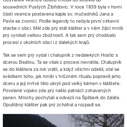
sousedních Pustých Žibřidovic. V roce 1839 byla v horní
části vesnice postavena kaple sv. mučedníků Jana a
Pavla se zvonicí. Podle legendy to nebyla první církevní
stavba v obci. Měl zde prý stát klášter a v něm žijící mniši
prý vynikali velkou zbožností. A tak sem prý chodívalo
procesí z okolních obcí i z dalekých krajů.
Tak se sem prý vydal i chalupník z nedalekých Hostic s
dcerou Beátou. Ta se však z procesí nevrátila. Chalupník
se do kláštera za rok vrátil, a když všichni odešli, stal se
svědkem toho, jak mniši v hrůzném rituálu popravili jeho
dceru a její mrtvé tělo ukryli pod velký kámen v klášteře.
Povolané vojsko zde prý našlo patnáct zohavených
panen. Mnichy pochytali a odvezli na Špilberk do žaláře.
Opuštěný klášter pak prý zchátral a rozpadl se.