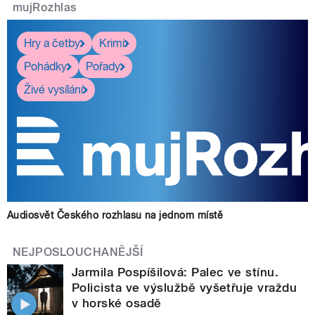
mujRozhlas
Hry a četby
Krimi
Pohádky
Pořady
Živé vysílání
Audiosvět Českého rozhlasu na jednom místě
NEJPOSLOUCHANĚJŠÍ
Jarmila Pospíšilová: Palec ve stínu.
Policista ve výslužbě vyšetřuje vraždu
v horské osadě