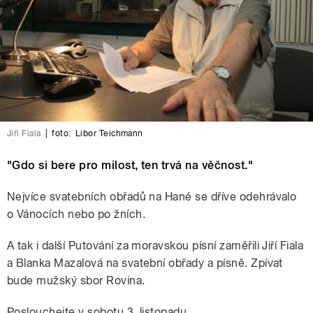
Jiří Fiala
|
foto:
Libor Teichmann
"Gdo si bere pro milost, ten trvá na věčnost."
Nejvíce svatebních obřadů na Hané se dříve odehrávalo
o Vánocích nebo po žních.
A tak i další Putování za moravskou písní zaměřili Jiří Fiala
a Blanka Mazalová na svatební obřady a písně. Zpívat
bude mužský sbor Rovina.
Poslouchejte v sobotu 3. listopadu.