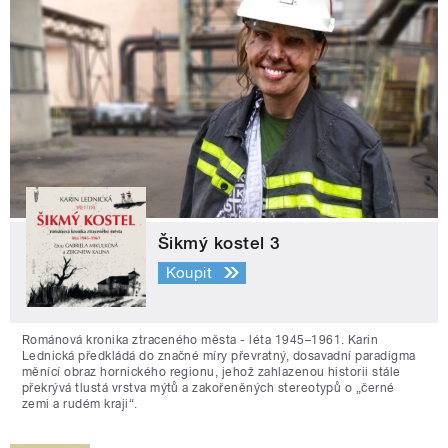
Šikmý kostel 3
Koupit
Románová kronika ztraceného města - léta 1945–1961. Karin
Lednická předkládá do značné míry převratný, dosavadní paradigma
měnící obraz hornického regionu, jehož zahlazenou historii stále
překrývá tlustá vrstva mýtů a zakořeněných stereotypů o „černé
zemi a rudém kraji“.