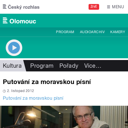
Přejít k hlavnímu obsahu
MENU
ŽIVĚ
PROGRAM
AUDIOARCHIV
KAMERY
Kultura
Program
Pořady
Více
…
Putování za moravskou písní
2. listopad 2012
Putování za moravskou písní