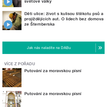
světové války
Děti ulice: život s kulisou štěkotu psů a
projíždějících aut. O lidech bez domova
ze Šternberska
Jak nás naladíte na DABu
VÍCE Z POŘADU
Putování za moravskou písní
Putování za moravskou písní