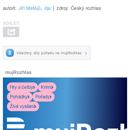
autoři:
Jiří Matějů
,
dja
|
zdroj:
Český rozhlas
Všechny díly pořadu na mujRozhlas
mujRozhlas
Hry a četby
Krimi
Pohádky
Pořady
Živé vysílání