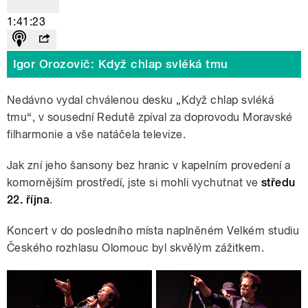
1:41:23
Igor Orozovič: Když chlap svléká tmu
Nedávno vydal chválenou desku „Když chlap svléká
tmu“, v sousední Redutě zpíval za doprovodu Moravské
filharmonie a vše natáčela televize.
Jak zní jeho šansony bez hranic v kapelním provedení a
komornějším prostředí, jste si mohli vychutnat ve
středu
22. října
.
Koncert v do posledního místa naplněném Velkém studiu
Českého rozhlasu Olomouc byl skvělým zážitkem.