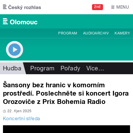
Přejít k hlavnímu obsahu
MENU
ŽIVĚ
PROGRAM
AUDIOARCHIV
KAMERY
Hudba
Program
Pořady
Více
…
Šansony bez hranic v komorním
prostředí. Poslechněte si koncert Igora
Orozoviče z Prix Bohemia Radio
22. říjen 2025
Koncertní středa