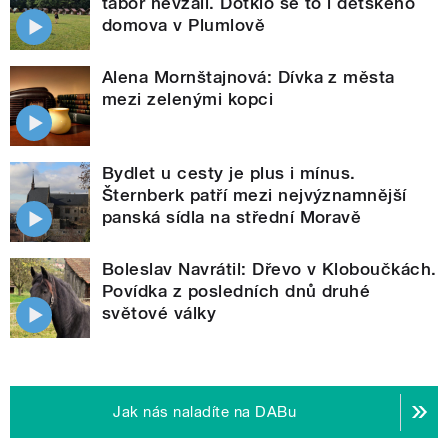
tábor nevzali. Dotklo se to i dětského
domova v Plumlově
Alena Mornštajnová: Dívka z města
mezi zelenými kopci
Bydlet u cesty je plus i mínus.
Šternberk patří mezi nejvýznamnější
panská sídla na střední Moravě
Boleslav Navrátil: Dřevo v Kloboučkách.
Povídka z posledních dnů druhé
světové války
Jak nás naladíte na DABu