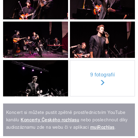
9 fotografií
Koncert si můžete pustit zpětně prostřednictvím YouTube
kanálu
Koncerty Českého rozhlasu
nebo poslechnout díky
audiozáznamu zde na webu či v aplikaci
mujRozhlas
.