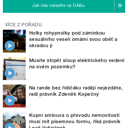
Jak nás naladíte na DABu
VÍCE Z POŘADU
Holky rohypnolky pod záminkou
sexuálního veselí omámí svou oběť a
okradou ji
Musíte strpět sloup elektrického vedení
na svém pozemku?
Na rande bez řidičáku raději nejezděte,
radí právník Zdeněk Kopečný
Kupní smlouva o převodu nemovitosti
musí mít písemnou formu, říká právník
Leoš Vyhnánek