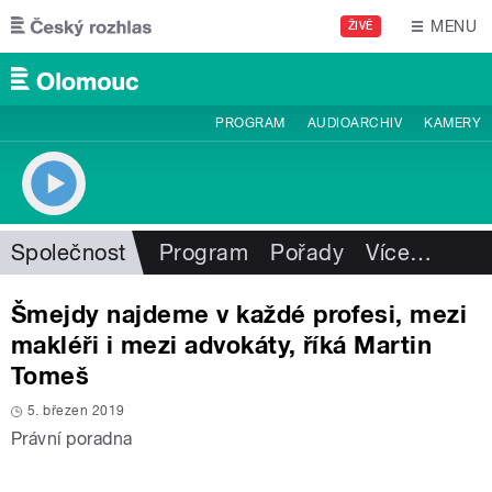
Přejít k hlavnímu obsahu
MENU
ŽIVĚ
PROGRAM
AUDIOARCHIV
KAMERY
Společnost
Program
Pořady
Více
…
Šmejdy najdeme v každé profesi, mezi
makléři i mezi advokáty, říká Martin
Tomeš
5. březen 2019
Právní poradna