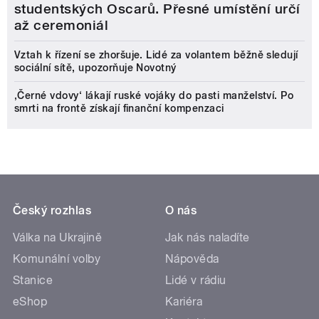
studentských Oscarů. Přesné umístění určí
až ceremoniál
Vztah k řízení se zhoršuje. Lidé za volantem běžně sledují
sociální sítě, upozorňuje Novotný
‚Černé vdovy‘ lákají ruské vojáky do pasti manželství. Po
smrti na frontě získají finanční kompenzaci
Český rozhlas
O nás
Válka na Ukrajině
Jak nás naladíte
Komunální volby
Nápověda
Stanice
Lidé v rádiu
eShop
Kariéra