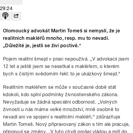
29:24
Olomoucký advokát Martin Tomeš si nemyslí, že je
realitních makléřů mnoho, resp. mu to nevadí.
„Důležité je, jestli se živí poctivě.“
Pojem realitní šmejd v praxi nepoužívá. „V advokacii jsem
12 let a ještě jsem se nesetkal s makléřem, o kterém
bych s čistým svědomím řekl: to je ukázkový šmejd.“
Realitním makléřem se může v současné době stát
kdokoli, kdo splní podmínky živnostenského zákona.
Nevyžaduje se žádná speciální odbornost. „Volných
živností u nás máme velké množství, mně osobně to
nevadí ani ve spojení s realitními makléři,“ zdůrazňuje
Martin Tomeš. Nový připravovaný zákon s tím ale pracuje,
připravují se změny. „V tuto chvíli prošel vládou a míří do