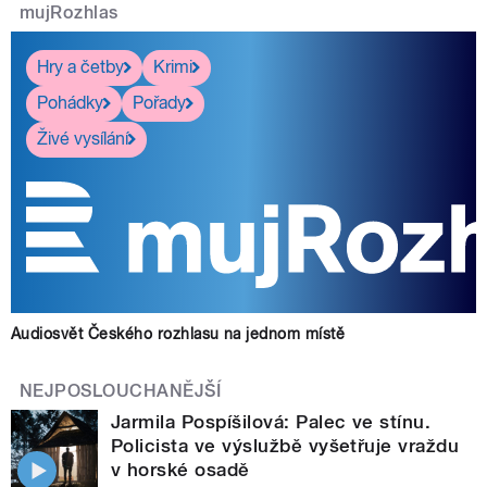
mujRozhlas
Hry a četby
Krimi
Pohádky
Pořady
Živé vysílání
Audiosvět Českého rozhlasu na jednom místě
NEJPOSLOUCHANĚJŠÍ
Jarmila Pospíšilová: Palec ve stínu.
Policista ve výslužbě vyšetřuje vraždu
v horské osadě