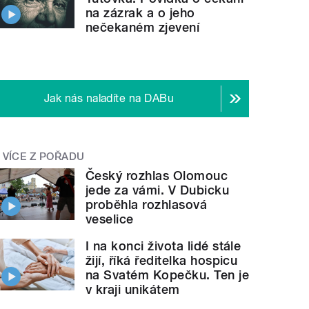
na zázrak a o jeho
nečekaném zjevení
Jak nás naladíte na DABu
VÍCE Z POŘADU
Český rozhlas Olomouc
jede za vámi. V Dubicku
proběhla rozhlasová
veselice
I na konci života lidé stále
žijí, říká ředitelka hospicu
na Svatém Kopečku. Ten je
v kraji unikátem