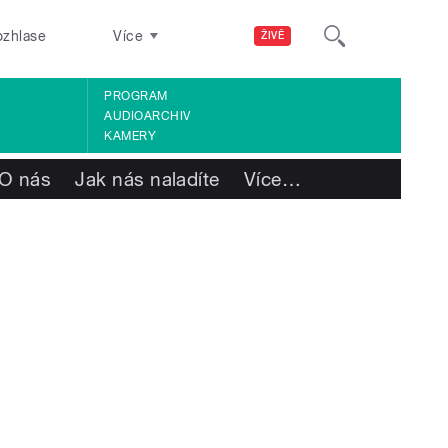
ozhlase
Více
ŽIVĚ
PROGRAM
AUDIOARCHIV
KAMERY
O nás
Jak nás naladíte
Více
…