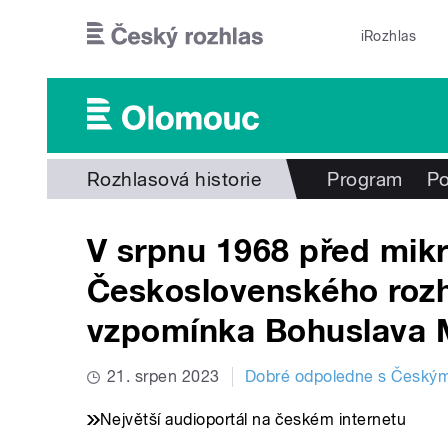
Přejít k hlavnímu obsahu
iRozhlas
Rozhlasová historie
Program
Po
V srpnu 1968 před mik
Československého roz
vzpomínka Bohuslava 
21. srpen 2023
Dobré odpoledne s Český
Největší audioportál na českém internetu