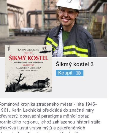
Šikmý kostel 3
Koupit
Románová kronika ztraceného města - léta 1945–
1961. Karin Lednická předkládá do značné míry
převratný, dosavadní paradigma měnící obraz
hornického regionu, jehož zahlazenou historii stále
překrývá tlustá vrstva mýtů a zakořeněných