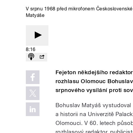
V srpnu 1968 před mikrofonem Československé
Matyáše
8:16
Fejeton někdejšího redakto
rozhlasu Olomouc Bohuslav
srpnového vysílání proti s
Bohuslav Matyáš vystudoval
a historii na Univerzitě Palac
Olomouci. V 60. letech působ
rozhlasový redaktor, publicist