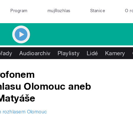
Program
mujRozhlas
Stanice
O r
řady
Audioarchiv
Playlisty
Lidé
Kamery
rofonem
hlasu Olomouc aneb
Matyáše
m rozhlasem Olomouc