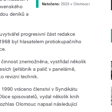
Natočeno:
2023 v Olomouci
ovenského
adou deníků a
uvytvářel progresivní část redakce
1968 byl hlasatelem protiokupačního
ce.
činnost znemožněna, vystřídal několik
sích (jeřábník a palič v panelárně,
ko revizní technik.
e 1990 vráceno členství v Syndikátu
Obce spisovatelů, vydal několik knih
rozhlas Olomouc napsal následující