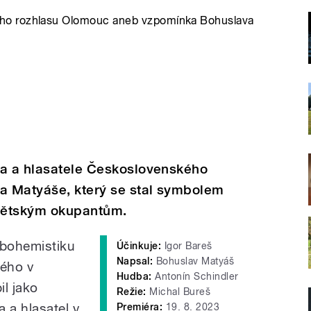
ho rozhlasu Olomouc aneb vzpomínka Bohuslava
ra a hlasatele Československého
a Matyáše, který se stal symbolem
ovětským okupantům.
 bohemistiku
Účinkuje:
Igor Bareš
Napsal:
Bohuslav Matyáš
kého v
Hudba:
Antonín Schindler
il jako
Režie:
Michal Bureš
a a hlasatel v
Premiéra:
19. 8. 2023