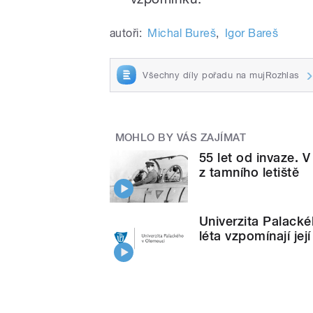
autoři:
Michal Bureš
,
Igor Bareš
Všechny díly pořadu na mujRozhlas
MOHLO BY VÁS ZAJÍMAT
55 let od invaze. 
z tamního letiště
Univerzita Palacké
léta vzpomínají jej