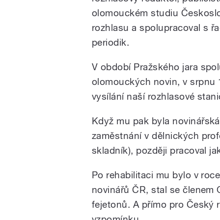
olomouckém studiu Českosl
rozhlasu a spolupracoval s ř
periodik.
V období Pražského jara spol
olomouckých novin, v srpnu 
vysílání naší rozhlasové stani
Když mu pak byla novinářská 
zaměstnání v dělnických profe
skladník), později pracoval ja
Po rehabilitaci mu bylo v roc
novinářů ČR, stal se členem 
fejetonů. A přímo pro Český 
vzpomínku.