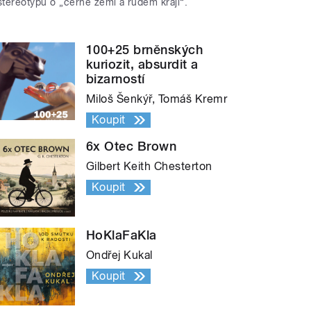
stereotypů o „černé zemi a rudém kraji“.
100+25 brněnských
kuriozit, absurdit a
bizarností
Miloš Šenkýř, Tomáš Kremr
Koupit
6x Otec Brown
Gilbert Keith Chesterton
Koupit
HoKlaFaKla
Ondřej Kukal
Koupit