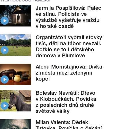
Jarmila Pospíšilová: Palec
ve stínu. Policista ve
výslužbě vyšetřuje vraždu
v horské osadě
Organizátoři vybrali stovky
tisíc, děti na tábor nevzali.
Dotklo se to i dětského
domova v Plumlově
Alena Mornštajnová: Dívka
z města mezi zelenými
kopci
Boleslav Navrátil: Dřevo
v Kloboučkách. Povídka
z posledních dnů druhé
světové války
Milan Valenta: Dědek
Tutovka. Povídka o čekání