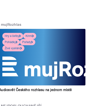
mujRozhlas
Hry a četby
Krimi
Pohádky
Pořady
Živé vysílání
Audiosvět Českého rozhlasu na jednom místě
NEJPOSLOUCHANĚJŠÍ