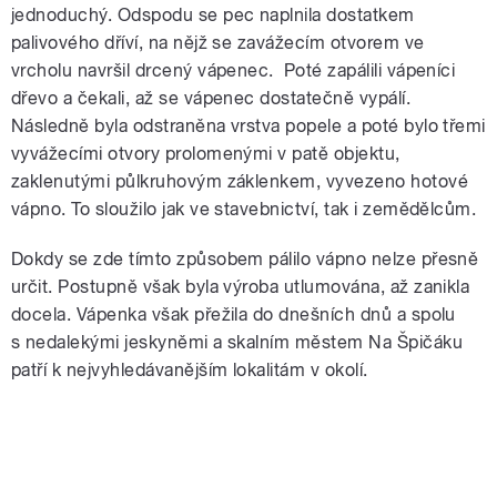
jednoduchý. Odspodu se pec naplnila dostatkem
palivového dříví, na nějž se zavážecím otvorem ve
vrcholu navršil drcený vápenec. Poté zapálili vápeníci
dřevo a čekali, až se vápenec dostatečně vypálí.
Následně byla odstraněna vrstva popele a poté bylo třemi
vyvážecími otvory prolomenými v patě objektu,
zaklenutými půlkruhovým záklenkem, vyvezeno hotové
vápno. To sloužilo jak ve stavebnictví, tak i zemědělcům.
Dokdy se zde tímto způsobem pálilo vápno nelze přesně
určit. Postupně však byla výroba utlumována, až zanikla
docela. Vápenka však přežila do dnešních dnů a spolu
s nedalekými jeskyněmi a skalním městem Na Špičáku
patří k nejvyhledávanějším lokalitám v okolí.