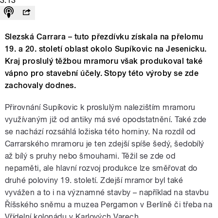
3:13
Slezská Carrara – tuto přezdívku získala na přelomu
19. a 20. století oblast okolo Supíkovic na Jesenicku.
Kraj proslulý těžbou mramoru však produkoval také
vápno pro stavební účely. Stopy této výroby se zde
zachovaly dodnes.
Přirovnání Supíkovic k proslulým nalezištím mramoru
využívaným již od antiky má své opodstatnění. Také zde
se nachází rozsáhlá ložiska této horniny. Na rozdíl od
Carrarského mramoru je ten zdejší spíše šedý, šedobílý
až bílý s pruhy nebo šmouhami. Těžil se zde od
nepaměti, ale hlavní rozvoj produkce lze směřovat do
druhé poloviny 19. století. Zdejší mramor byl také
vyvážen a to i na významné stavby – například na stavbu
Říšského sněmu a muzea Pergamon v Berlíně či třeba na
Vřídelní kolonádu v Karlových Varech.