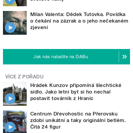
Milan Valenta: Dědek Tutovka. Povídka
o čekání na zázrak a o jeho nečekaném
zjevení
Jak nás naladíte na DABu
VÍCE Z POŘADU
Hrádek Kunzov připomíná šlechtické
sídlo. Jako letní byt si ho nechal
postavit továrník z Hranic
Centrum Dřevohostic na Přerovsku
zdobí unikátní a taky originální betlém.
Čítá 24 figur