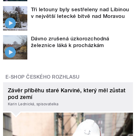
Tři letouny byly sestřeleny nad Libinou
v největší letecké bitvě nad Moravou
Dávno zrušená úzkorozchodná
železnice láká k procházkám
E-SHOP ČESKÉHO ROZHLASU
Závěr příběhu staré Karviné, který měl zůstat
pod zemí
Karin Lednická, spisovatelka