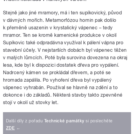
Stejně jako jiné mramory, má i ten supíkovický, původ
v dávných mořích. Metamorfózou hornin pak došlo
k přeměně usazenin v krystalický vápenec – tedy
mramor. Ten se kromě kamenické produkce v okolí
Supíkovic také odpradávna využíval k pálení vápna pro
stavební účely. V nejstarších dobách byl vápenec těžen
v malých lůmcích. Poté byla surovina dovezena na okraj
lesa, kde byl k dispozici dostatek dřeva pro vypálení.
Nadrcený kámen se prokládal dřevem, a poté se
hromada zapálila. Po vyhoření dřeva byl vypálený
vápenec vyhrabán. Používal se hlavně na zdění a to
dokonce i do základů. Některá stavby takto zpevněné
stojí v okolí už stovky let.
Další díly z pořadu
Technické památky
si poslechěte
ZDE
←