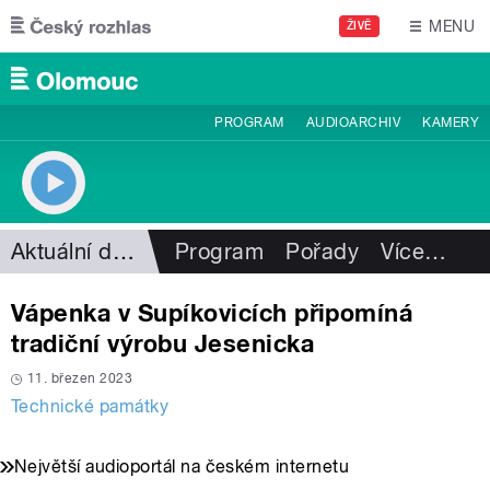
Přejít k hlavnímu obsahu
MENU
ŽIVĚ
PROGRAM
AUDIOARCHIV
KAMERY
Aktuální dění
Program
Pořady
Více
…
Vápenka v Supíkovicích připomíná
tradiční výrobu Jesenicka
11. březen 2023
Technické památky
Největší audioportál na českém internetu