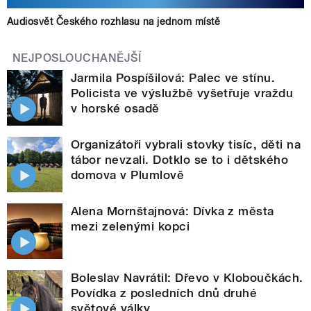
Audiosvět Českého rozhlasu na jednom místě
NEJPOSLOUCHANĚJŠÍ
Jarmila Pospíšilová: Palec ve stínu.
Policista ve výslužbě vyšetřuje vraždu
v horské osadě
Organizátoři vybrali stovky tisíc, děti na
tábor nevzali. Dotklo se to i dětského
domova v Plumlově
Alena Mornštajnová: Dívka z města
mezi zelenými kopci
Boleslav Navrátil: Dřevo v Kloboučkách.
Povídka z posledních dnů druhé
světové války