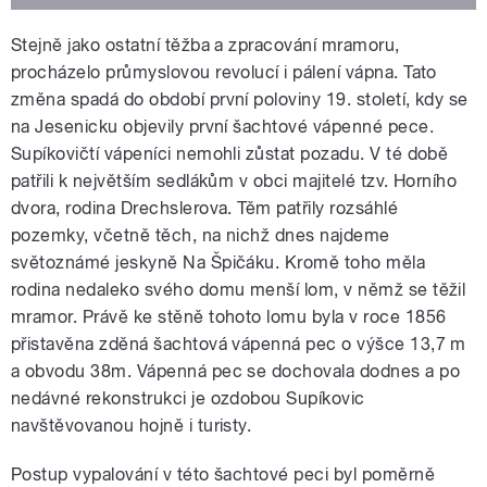
Stejně jako ostatní těžba a zpracování mramoru,
procházelo průmyslovou revolucí i pálení vápna. Tato
změna spadá do období první poloviny 19. století, kdy se
na Jesenicku objevily první šachtové vápenné pece.
Supíkovičtí vápeníci nemohli zůstat pozadu. V té době
patřili k největším sedlákům v obci majitelé tzv. Horního
dvora, rodina Drechslerova. Těm patřily rozsáhlé
pozemky, včetně těch, na nichž dnes najdeme
světoznámé jeskyně Na Špičáku. Kromě toho měla
rodina nedaleko svého domu menší lom, v němž se těžil
mramor. Právě ke stěně tohoto lomu byla v roce 1856
přistavěna zděná šachtová vápenná pec o výšce 13,7 m
a obvodu 38m. Vápenná pec se dochovala dodnes a po
nedávné rekonstrukci je ozdobou Supíkovic
navštěvovanou hojně i turisty.
Postup vypalování v této šachtové peci byl poměrně