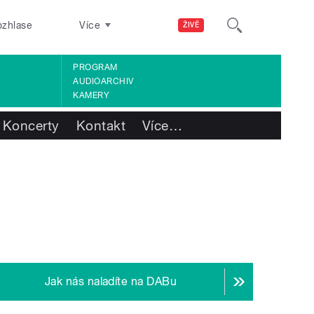
ozhlase
Více
ŽIVĚ
PROGRAM
AUDIOARCHIV
KAMERY
Koncerty
Kontakt
Více
…
Jak nás naladíte na DABu