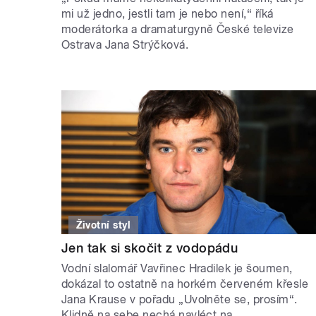
mi už jedno, jestli tam je nebo není,“ říká
moderátorka a dramaturgyně České televize
Ostrava Jana Strýčková.
Životní styl
Jen tak si skočit z vodopádu
Vodní slalomář Vavřinec Hradilek je šoumen,
dokázal to ostatně na horkém červeném křesle
Jana Krause v pořadu „Uvolněte se, prosím“.
Klidně na sebe nechá navléct na...