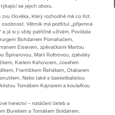
ýkající se jejich oboru.
 zvu člověka, který rozhodně má co říct.
osobnost. Větrník má podtitul „příjemná
 já si ji vždy patřičně užívám. Povídala
 chirurgem Bohdanem Pomahačem,
rmanem Eisenem, zpěvačkami Martou
u Špinarovou, Marií Rottrovou, zpěváky
háčkem, Karlem Kahovcem, Josefem
udíkem, Františkem Řehákem, Otakarem
onutilem. Nebo také s basketbalistou
klistou Tomášem Kajnarem a koulařkou
ové herectví – natáčení četeb a
halem Burešem a Tomášem Soldánem.