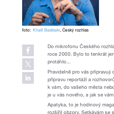
foto:
Khalil Baalbaki
,
Český rozhlas
Do mikrofonu Českého rozhla
roce 2000. Bylo to tenkrát j
protáhlo...
Pravidelně pro vás připravuji
přípravu reportáží a rozhovo
k vám, do vašeho města nebo 
je u vás nového, a jak se vám 
Apatyka, to je hodinový magaz
rozšířil obzory. Setkávám se s