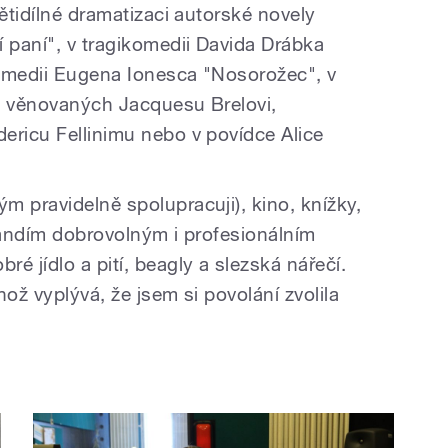
pětidílné dramatizaci autorské novely
paní", v tragikomedii Davida Drábka
komedii Eugena Ionesca "Nosorožec", v
ch věnovaných Jacquesu Brelovi,
ericu Fellinimu nebo v povídce Alice
m pravidelně spolupracuji), kino, knížky,
, fandím dobrovolným i profesionálním
é jídlo a pití, beagly a slezská nářečí.
ož vyplývá, že jsem si povolání zvolila