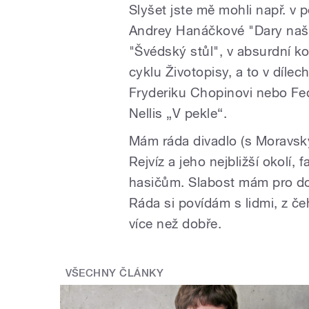
Slyšet jste mě mohli např. v 
Andrey Hanáčkové "Dary naší 
"Švédský stůl", v absurdní 
cyklu Životopisy, a to v díle
Fryderiku Chopinovi nebo Fed
Nellis „V pekle“.
Mám ráda divadlo (s Moravský
Rejvíz a jeho nejbližší okolí
hasičům. Slabost mám pro dobr
Ráda si povídám s lidmi, z čeh
více než dobře.
VŠECHNY ČLÁNKY