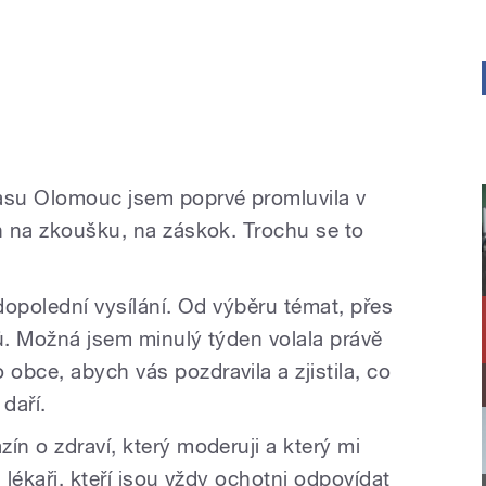
su Olomouc jsem poprvé promluvila v
en na zkoušku, na záskok. Trochu se to
 dopolední vysílání. Od výběru témat, přes
rů. Možná jsem minulý týden volala právě
obce, abych vás pozdravila a zjistila, co
daří.
ín o zdraví, který moderuji a který mi
 lékaři, kteří jsou vždy ochotni odpovídat