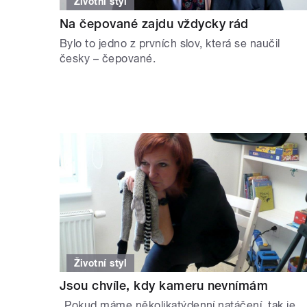
Životní styl
Na čepované zajdu vždycky rád
Bylo to jedno z prvních slov, která se naučil
česky – čepované.
Životní styl
Jsou chvíle, kdy kameru nevnímám
„Pokud máme několikatýdenní natáčení, tak je