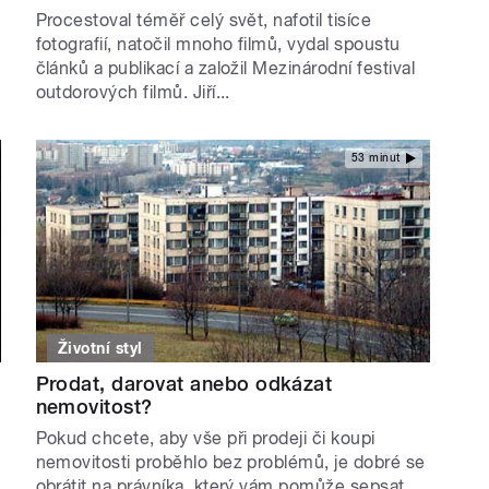
Procestoval téměř celý svět, nafotil tisíce
fotografií, natočil mnoho filmů, vydal spoustu
článků a publikací a založil Mezinárodní festival
outdorových filmů. Jiří...
53 minut
Životní styl
Prodat, darovat anebo odkázat
nemovitost?
Pokud chcete, aby vše při prodeji či koupi
nemovitosti proběhlo bez problémů, je dobré se
obrátit na právníka, který vám pomůže sepsat