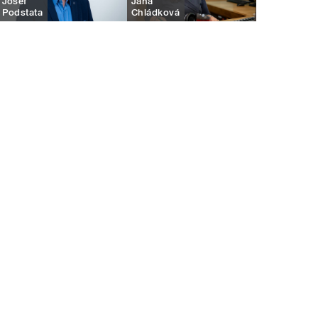
Josef
Jana
Podstata
Chládková