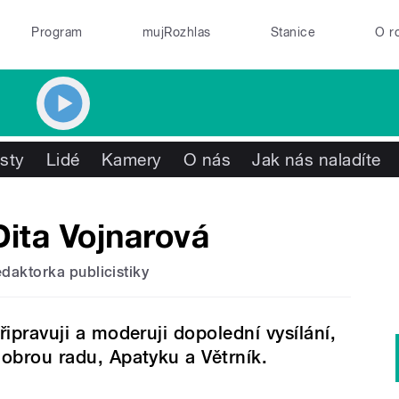
Program
mujRozhlas
Stanice
O r
isty
Lidé
Kamery
O nás
Jak nás naladíte
Dita Vojnarová
edaktorka publicistiky
řipravuji a moderuji dopolední vysílání,
obrou radu, Apatyku a Větrník.