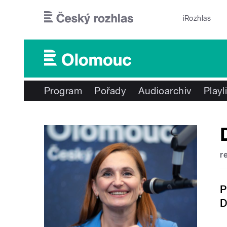
Přejít k hlavnímu obsahu
iRozhlas
Program
Pořady
Audioarchiv
Playl
r
P
D