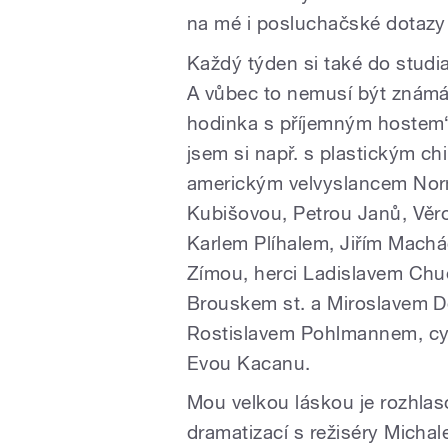
na mé i posluchačské dotazy t
Každý týden si také do studia
A vůbec to nemusí být známá 
hodinka s příjemným hostem“ a
jsem si např. s plastickým
americkým velvyslancem No
Kubišovou, Petrou Janů, Věro
Karlem Plíhalem, Jiřím Mac
Zímou, herci Ladislavem Ch
Brouskem st. a Miroslavem D
Rostislavem Pohlmannem, cy
Evou Kacanu.
Mou velkou láskou je rozhlas
dramatizací s režiséry Mic