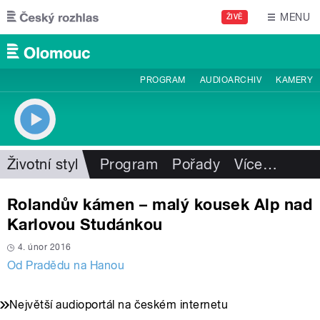
Přejít k hlavnímu obsahu
MENU
ŽIVĚ
PROGRAM
AUDIOARCHIV
KAMERY
Životní styl
Program
Pořady
Více
…
Rolandův kámen – malý kousek Alp nad
Karlovou Studánkou
4. únor 2016
Od Pradědu na Hanou
Největší audioportál na českém internetu