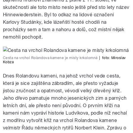
skutečnosti ale toto místo neslo ještě před sto lety název
Hinnewiederstein. Byl to odkaz na lidové označení
Karlovy Studánky, kde lázeňští hosté chodili na
procházky sem a tam a nahoru a dolů, což místní nějak
nemohli pochopit.
Cesta na vrchol Rolandova kamene je místy krkolomná
|
foto: Miroslav
Kobza
Dnes Rolandovu kameni, na jehož vrchol vede cesta,
která je sice zajištěna zábradlím, ale přesto vyžaduje
jistou zručnost a opatrnost, vévodí velký dřevěný kříž.
Jeho dřevo pamatuje mnoho jesenických zim a parných
letních dní, ale přesto není původní. O prvním kříži na
kameni nám vypráví historie Ludvíkova, podle níž nechal
z modřínu vytvořit kříž na vrchol Rolandova kamene
velmistr Řádu německých rytířů Norbert Klein. Zprávu o