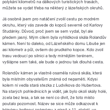
polykání kilometrů na dálkových turistických trasách,
můžete se vydat třeba na některý z lázeňských okruhů.
Já osobně jsem pro natáčení zvolil cestu po modrém
okruhu, který vás zavede do kopců severně od Karlovy
Studánky. Důvod, proč jsem se sem vydal, byl ale
předem jasný. Mým cílem byla vyhlídková skála Rolandův
kámen. Není to daleko, od Lázeňského domu Libuše jen
asi kilometr a půl, ovšem do prudkého kopce. Kdo zvolí
trasu vedoucí po silnici a tedy mírnějším terénem,
vyšlápne sem také, ale bude o jednou tak dlouhá cesta.
Rolandův kámen je vlastně osaměla rulová skála, která
byla místním obyvatelům známá od nepaměti. Kdysi
kolem ní vedla stará stezka z Ludvíkova do Hubertova.
Na starých pohlednicích je vidět, jak bylo okolí skály holé,
zcela bez lesa, a tak se není co divit, že toto místo
poutalo pozornost. Název se sice může odkazovat k
bájnému hrdinovi známému z písně z 11. století, ve