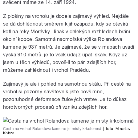
svěcení máme ze 14. září 1924.
Z plošiny na vrcholu je docela zajímavý výhled. Nejdále
se dá dohlédnout směrem k jihozápadu, kdy se otevírá
kotlina řeky Morávky. Jinak v dalekých rozhledech brání
okolní kopce. Samotná nadmořská výška Rolandova
kamene je 937 metrů. Je zajímavé, že se v mapách uvádí
výška 910 metrů, je to však údaj z úpatí skály. Když už
jsem u těch výhledů, povolí-li to pán zdejších hor,
můžeme zahlédnout i vrchol Pradědu.
Zajímavý je ale i pohled na samotnou skálu. Při cestě na
vrchol si pozorný návštěvník jistě povšimne,
pozoruhodné deformace žulových vrstev. Je to důkaz
horotvorných procesů při vzniku zdejších hor.
Cesta na vrchol Rolandova kamene je místy krkolomná
|
foto: Miroslav
Kobza