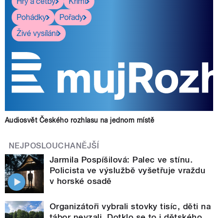
Hry a četby
Krimi
Pohádky
Pořady
Živé vysílání
Audiosvět Českého rozhlasu na jednom místě
NEJPOSLOUCHANĚJŠÍ
Jarmila Pospíšilová: Palec ve stínu.
Policista ve výslužbě vyšetřuje vraždu
v horské osadě
Organizátoři vybrali stovky tisíc, děti na
tábor nevzali. Dotklo se to i dětského