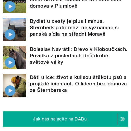
domova v Plumlově
Bydlet u cesty je plus i mínus.
Šternberk patří mezi nejvýznamnější
panská sídla na střední Moravě
Boleslav Navrátil: Dřevo v Kloboučkách.
Povídka z posledních dnů druhé
světové války
Děti ulice: život s kulisou štěkotu psů a
projíždějících aut. O lidech bez domova
ze Šternberska
Jak nás naladíte na DABu