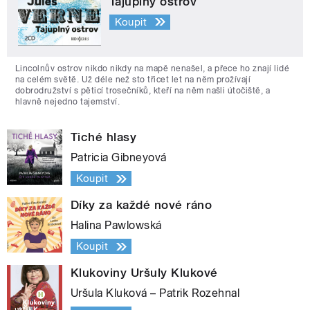
Tajuplný ostrov
Koupit
Lincolnův ostrov nikdo nikdy na mapě nenašel, a přece ho znají lidé
na celém světě. Už déle než sto třicet let na něm prožívají
dobrodružství s pěticí trosečníků, kteří na něm našli útočiště, a
hlavně nejedno tajemství.
Tiché hlasy
Patricia Gibneyová
Koupit
Díky za každé nové ráno
Halina Pawlowská
Koupit
Klukoviny Uršuly Klukové
Uršula Kluková – Patrik Rozehnal