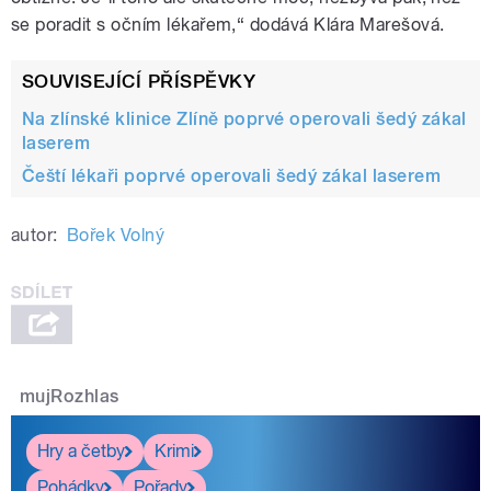
se poradit s očním lékařem,“ dodává Klára Marešová.
SOUVISEJÍCÍ PŘÍSPĚVKY
Na zlínské klinice Zlíně poprvé operovali šedý zákal
laserem
Čeští lékaři poprvé operovali šedý zákal laserem
autor:
Bořek Volný
mujRozhlas
Hry a četby
Krimi
Pohádky
Pořady