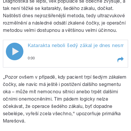
Diagnostika se lepší, věk populace se obecně zvyšuje, a
tak není těžké se katarakty, šedého zákalu, dočkat.
Naštěstí dnes nejrozšířenější metoda, tedy ultrazvukové
rozmělnění a následné odsátí zkalené čočky, je operační
metodou velmi dostupnou a většinou velmi účinnou.
Katarakta neboli šedý zákal je dnes nesmír
Katarakta neboli šedý zákal je dnes
0:00
nesmírně rozšířené onemocnění očí.
Play /
všechno.
Katarakta neboli šedý zákal je
Naštěstí je i stále lépe operovatelné.
„Pozor ovšem v případě, kdy pacient trpí šedým zákalem
dnes nesmírně rozšířené
onemocnění očí. Naštěstí je i
čočky, ale navíc má ještě i postižení dalšího segmentu
Také vás k němu napadá množství
stále lépe operovatelné. Také vás
oka – může mít nemocnou sítnici anebo trpět dalšími
k němu napadá množství otázek?
očními onemocněními. Tím pádem logicky nelze
otázek? Apatyka s primářkou Klárou
Apatyka s primářkou Klárou
Marešovou, která ví o našich
očekávat, že operace šedého zákalu, byť dopadne
očích téměř
Marešovou, která ví o našich očích
sebelépe, vyřeší zcela všechno,“ upozorňuje primářka
Marešová.
téměř všechno.
pause