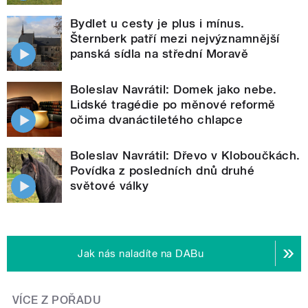
Bydlet u cesty je plus i mínus.
Šternberk patří mezi nejvýznamnější
panská sídla na střední Moravě
Boleslav Navrátil: Domek jako nebe.
Lidské tragédie po měnové reformě
očima dvanáctiletého chlapce
Boleslav Navrátil: Dřevo v Kloboučkách.
Povídka z posledních dnů druhé
světové války
Jak nás naladíte na DABu
VÍCE Z POŘADU