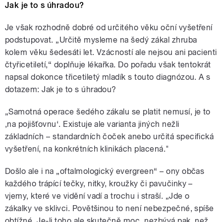
Jak je to s úhradou?
Je však rozhodně dobré od určitého věku oční vyšetření
podstupovat. „Určitě mysleme na šedý zákal zhruba
kolem věku šedesáti let. Vzácností ale nejsou ani pacienti
čtyřicetiletí,“ doplňuje lékařka. Do pořadu však tentokrát
napsal dokonce třicetiletý mladík s touto diagnózou. A s
dotazem: Jak je to s úhradou?
„Samotná operace šedého zákalu se platit nemusí, je to
‚na pojišťovnu‘. Existuje ale varianta jiných nežli
základních – standardních čoček anebo určitá specifická
vyšetření, na konkrétních klinikách placená."
Došlo ale i na „oftalmologický evergreen“ – ony občas
každého trápící tečky, nitky, kroužky či pavučinky –
vjemy, které ve vidění vadí a trochu i straší. „Jde o
zákalky ve sklivci. Povětšinou to není nebezpečné, spíše
obtížné. Je-li toho ale skutečně moc, nezbývá pak, než