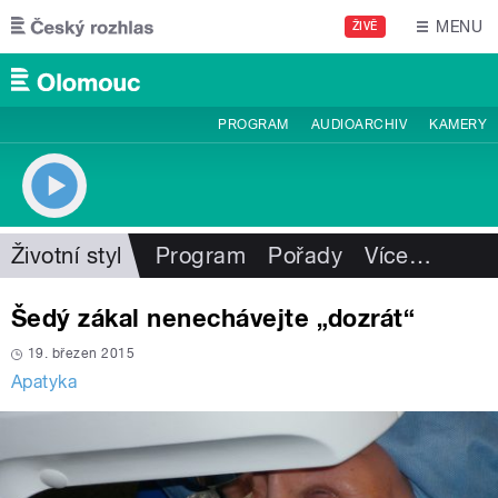
Přejít k hlavnímu obsahu
MENU
ŽIVĚ
PROGRAM
AUDIOARCHIV
KAMERY
Životní styl
Program
Pořady
Více
…
Šedý zákal nenechávejte „dozrát“
19. březen 2015
Apatyka