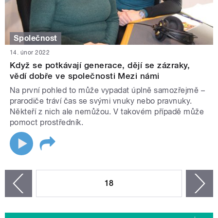
Společnost
14. únor 2022
Když se potkávají generace, dějí se zázraky,
vědí dobře ve společnosti Mezi námi
Na první pohled to může vypadat úplně samozřejmě –
prarodiče tráví čas se svými vnuky nebo pravnuky.
Někteří z nich ale nemůžou. V takovém případě může
pomoct prostředník.
STRÁNKY
18
n
zí