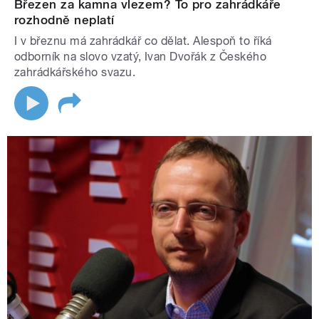
Březen za kamna vlezem? To pro zahrádkáře
rozhodně neplatí
I v březnu má zahrádkář co dělat. Alespoň to říká
odborník na slovo vzatý, Ivan Dvořák z Českého
zahrádkářského svazu.