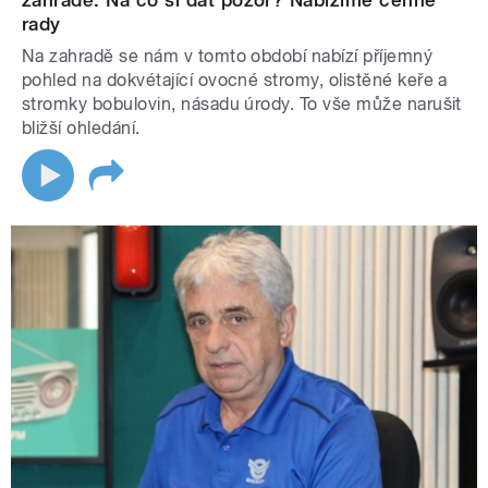
zahradě. Na co si dát pozor? Nabízíme cenné
rady
Na zahradě se nám v tomto období nabízí příjemný
pohled na dokvétající ovocné stromy, olistěné keře a
stromky bobulovin, násadu úrody. To vše může narušit
bližší ohledání.