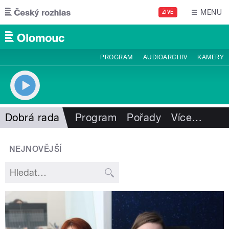
Přejít k hlavnímu obsahu
MENU
ŽIVĚ
PROGRAM
AUDIOARCHIV
KAMERY
Dobrá rada
Program
Pořady
Více
…
NEJNOVĚJŠÍ