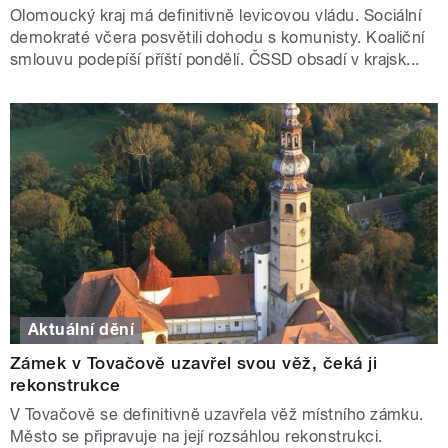
Olomoucký kraj má definitivně levicovou vládu. Sociální
demokraté včera posvětili dohodu s komunisty. Koaliční
smlouvu podepíší příští pondělí. ČSSD obsadí v krajsk...
Aktuální dění
Zámek v Tovačově uzavřel svou věž, čeká ji
rekonstrukce
V Tovačově se definitivně uzavřela věž místního zámku.
Město se připravuje na její rozsáhlou rekonstrukci.