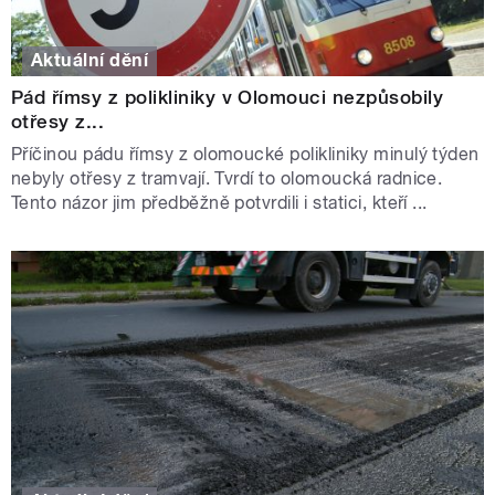
Aktuální dění
Pád římsy z polikliniky v Olomouci nezpůsobily
otřesy z...
Příčinou pádu římsy z olomoucké polikliniky minulý týden
nebyly otřesy z tramvají. Tvrdí to olomoucká radnice.
Tento názor jim předběžně potvrdili i statici, kteří ...