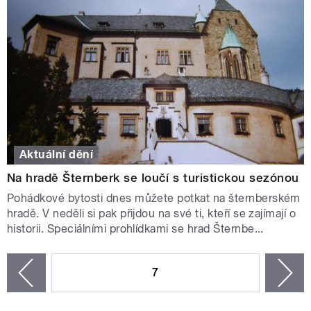
Aktuální dění
Na hradě Šternberk se loučí s turistickou sezónou
Pohádkové bytosti dnes můžete potkat na šternberském
hradě. V neděli si pak přijdou na své ti, kteří se zajímají o
historii. Speciálními prohlídkami se hrad Šternbe...
STRÁNKY
7
n
zí