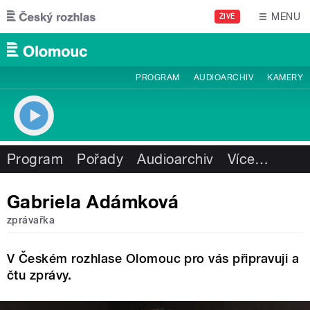
Přejít k hlavnímu obsahu
MENU
ŽIVĚ
PROGRAM
AUDIOARCHIV
KAMERY
Program
Pořady
Audioarchiv
Více
…
Gabriela Adámková
zprávařka
V Českém rozhlase Olomouc pro vás připravuji a
čtu zprávy.