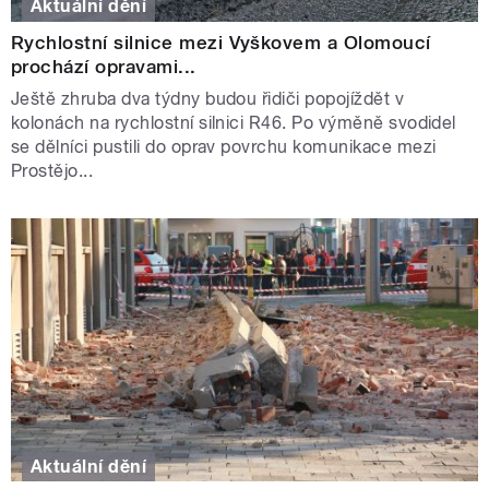
Aktuální dění
Rychlostní silnice mezi Vyškovem a Olomoucí
prochází opravami...
Ještě zhruba dva týdny budou řidiči popojíždět v
kolonách na rychlostní silnici R46. Po výměně svodidel
se dělníci pustili do oprav povrchu komunikace mezi
Prostějo...
Aktuální dění