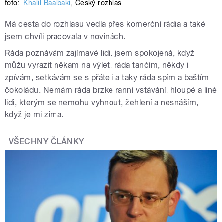
foto:
Khalil Baalbaki
,
Český rozhlas
Má cesta do rozhlasu vedla přes komerční rádia a také
jsem chvíli pracovala v novinách.
Ráda poznávám zajímavé lidi, jsem spokojená, když
můžu vyrazit někam na výlet, ráda tančím, někdy i
zpívám, setkávám se s přáteli a taky ráda spím a baštím
čokoládu. Nemám ráda brzké ranní vstávání, hloupé a líné
lidi, kterým se nemohu vyhnout, žehlení a nesnáším,
když je mi zima.
VŠECHNY ČLÁNKY