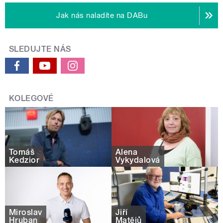
Jak nás naladíte na DABu
SLEDUJTE NÁS
KOLEGOVÉ
Tomáš
Alena
Kedzior
Vykydalová
Miroslav
Jiří
Hruban
Matějů