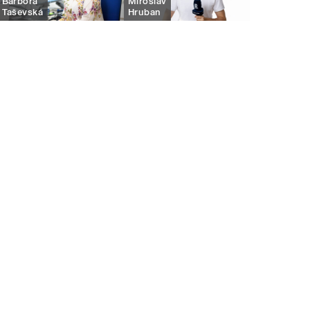
Barbora
Miroslav
Taševská
Hruban