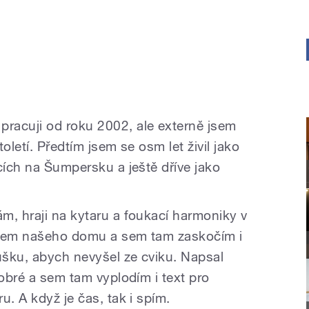
racuji od roku 2002, ale externě jsem
oletí. Předtím jsem se osm let živil jako
cích na Šumpersku a ještě dříve jako
m, hraji na kytaru a foukací harmoniky v
olem našeho domu a sem tam zaskočím i
fušku, abych nevyšel ze cviku. Napsal
dobré a sem tam vyplodím i text pro
u. A když je čas, tak i spím.