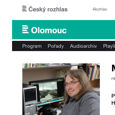
Přejít k hlavnímu obsahu
iRozhlas
Program
Pořady
Audioarchiv
Playl
r
P
H