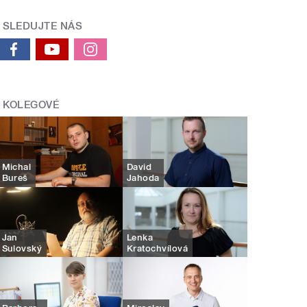
SLEDUJTE NÁS
KOLEGOVÉ
Michal
David
Bureš
Jahoda
Jan
Lenka
Sulovský
Kratochvílová