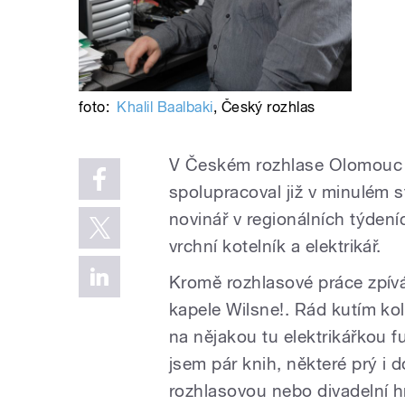
foto:
Khalil Baalbaki
,
Český rozhlas
V Českém rozhlase Olomouc p
spolupracoval již v minulém st
novinář v regionálních týdení
vrchní kotelník a elektrikář.
Kromě rozhlasové práce zpívá
kapele Wilsne!. Rád kutím k
na nějakou tu elektrikářkou 
jsem pár knih, některé prý i 
rozhlasovou nebo divadelní hr