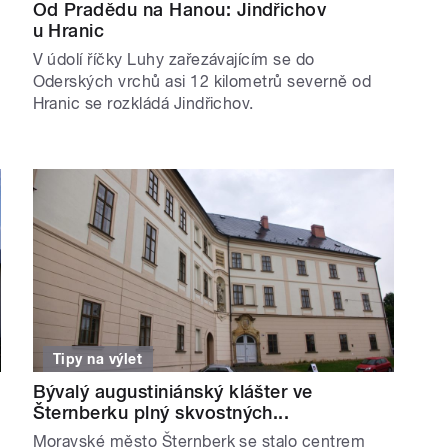
Od Pradědu na Hanou: Jindřichov
u Hranic
V údolí říčky Luhy zařezávajícím se do
Oderských vrchů asi 12 kilometrů severně od
Hranic se rozkládá Jindřichov.
Tipy na výlet
Bývalý augustiniánský klášter ve
Šternberku plný skvostných...
Moravské město Šternberk se stalo centrem