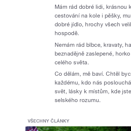
Mám rád dobré lidi, krásnou kr
cestování na kole i pěšky, muz
dobré jídlo, hrochy všech vel
hospodě.
Nemám rád blbce, kravaty, hašt
beznadějně zaslepené, horko 
celého světa.
Co dělám, mě baví. Chtěl byc
každému, kdo nás poslouchá 
svět, lásky k místům, kde jst
selského rozumu.
VŠECHNY ČLÁNKY