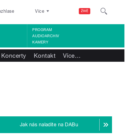
ozhlase
Více
ŽIVĚ
PROGRAM
AUDIOARCHIV
KAMERY
Koncerty
Kontakt
Více
…
Jak nás naladíte na DABu