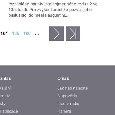
rozsáhlého panství stejnojmenného rodu už ve
13. století. Pro zvýšení prestiže pozvali jeho
příslušníci do města augustini...
164
165
166
…
následující ›
poslední »
zhlas
O nás
ysílání
Jak nás naladíte
rchiv
Nápověda
sty
Lidé v rádiu
í aplikace
Kariéra