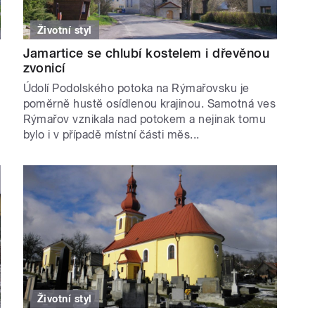
Životní styl
Jamartice se chlubí kostelem i dřevěnou
zvonicí
Údolí Podolského potoka na Rýmařovsku je
poměrně hustě osídlenou krajinou. Samotná ves
Rýmařov vznikala nad potokem a nejinak tomu
bylo i v případě místní části měs...
Životní styl