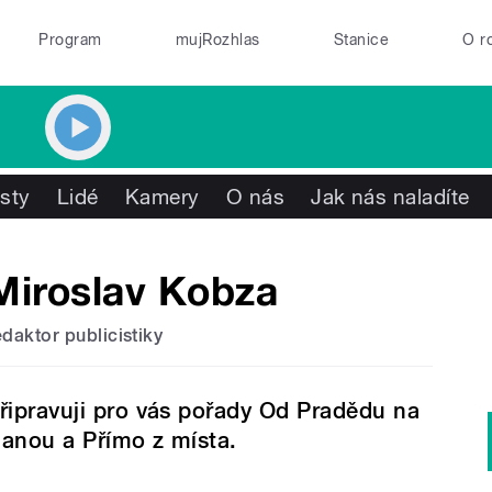
Program
mujRozhlas
Stanice
O r
isty
Lidé
Kamery
O nás
Jak nás naladíte
Miroslav Kobza
edaktor publicistiky
řipravuji pro vás pořady Od Pradědu na
anou a Přímo z místa.