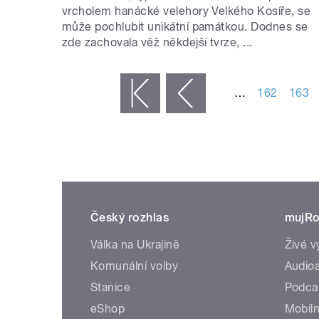
vrcholem hanácké velehory Velkého Kosíře, se
může pochlubit unikátní památkou. Dodnes se
zde zachovala věž někdejší tvrze, ...
STRÁNKY
…
162
163
« první
‹ předchozí
Český rozhlas
mujRo
Válka na Ukrajině
Živé v
Komunální volby
Audioa
Stanice
Podca
eShop
Mobiln