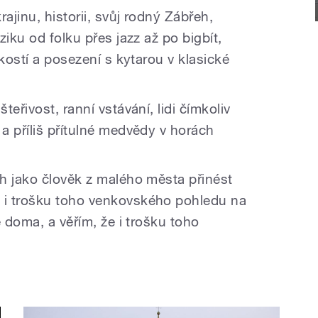
ajinu, historii, svůj rodný Zábřeh,
iku od folku přes jazz až po bigbít,
ikostí a posezení s kytarou v klasické
eřivost, ranní vstávání, lidi čímkoliv
a příliš přítulné medvědy v horách
h jako člověk z malého města přinést
i trošku toho venkovského pohledu na
e doma, a věřím, že i trošku toho