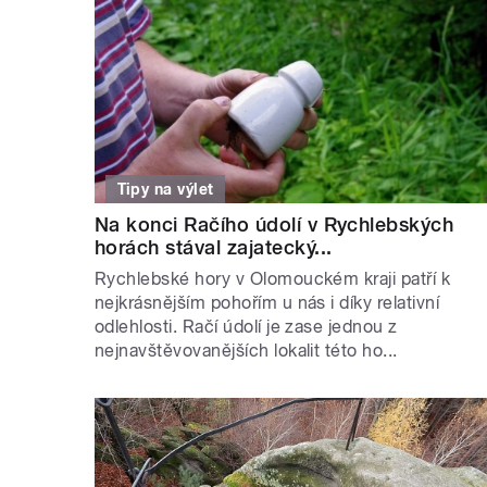
Tipy na výlet
Na konci Račího údolí v Rychlebských
horách stával zajatecký...
Rychlebské hory v Olomouckém kraji patří k
nejkrásnějším pohořím u nás i díky relativní
odlehlosti. Račí údolí je zase jednou z
nejnavštěvovanějších lokalit této ho...