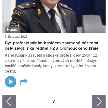
Hasiči
5. listopad 2025
Být profesionálním hasičem znamená dát tomu
celý život, říká ředitel HZS Olomouckého kraje
Karel Kolářík zasvětil hasičské profesi celý život. Už
jako malý kluk se účastnil týmových soutěží mladých
hasičů a následovaly kroky, které určily jeho životní
cestu.
STRÁNKY
7
n
zí