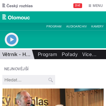
Přejít k hlavnímu obsahu
MENU
ŽIVĚ
PROGRAM
AUDIOARCHIV
KAMERY
Větrník - Host ve studiu
Program
Pořady
Více
…
NEJNOVĚJŠÍ