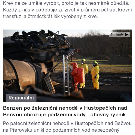
Krev nelze uměle vyrobit, proto je tak nesmírně důležitá.
Každý z nás v potřebuje za život v průměru pětkrát krevní
transfuzi a čtrnáctkrát lék vyrobený z krve.
4 minuty
Regionální
Benzen po železniční nehodě v Hustopečích nad
Bečvou ohrožuje podzemní vody i chovný rybník
Po páteční železniční nehodě v Hustopečích nad Bečvou
na Přerovsku unikl do podzemních vod nebezpečný