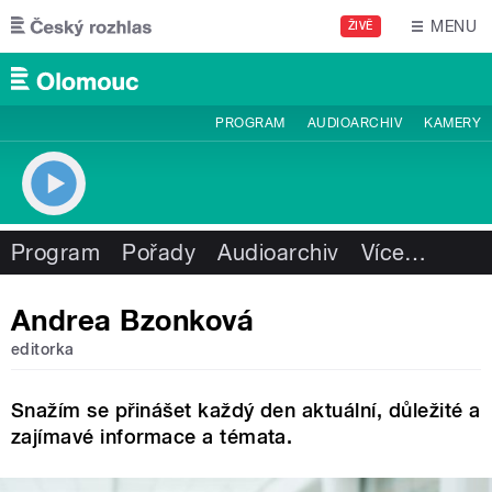
Přejít k hlavnímu obsahu
MENU
ŽIVĚ
PROGRAM
AUDIOARCHIV
KAMERY
Program
Pořady
Audioarchiv
Více
…
Andrea Bzonková
editorka
Snažím se přinášet každý den aktuální, důležité a
zajímavé informace a témata.