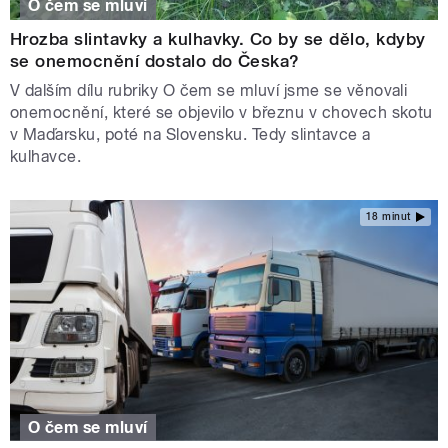
O čem se mluví
Hrozba slintavky a kulhavky. Co by se dělo, kdyby
se onemocnění dostalo do Česka?
V dalším dílu rubriky O čem se mluví jsme se věnovali
onemocnění, které se objevilo v březnu v chovech skotu
v Maďarsku, poté na Slovensku. Tedy slintavce a
kulhavce.
18 minut
O čem se mluví