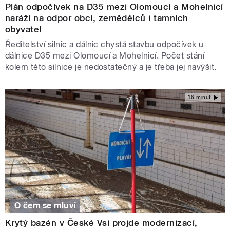
Plán odpočívek na D35 mezi Olomoucí a Mohelnicí
naráží na odpor obcí, zemědělců i tamních
obyvatel
Ředitelství silnic a dálnic chystá stavbu odpočívek u
dálnice D35 mezi Olomoucí a Mohelnicí. Počet stání
kolem této silnice je nedostatečný a je třeba jej navýšit.
16 minut
O čem se mluví
Krytý bazén v České Vsi projde modernizací,