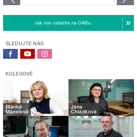
Jak nás naladíte na DABu
SLEDUJTE NÁS
KOLEGOVÉ
Blanka
Jana
Mazalová
Chládková