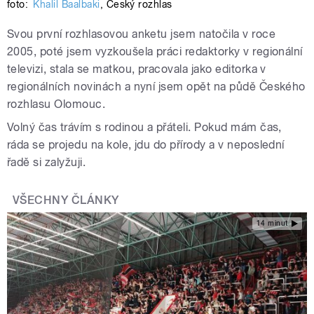
foto:
Khalil Baalbaki
,
Český rozhlas
Svou první rozhlasovou anketu jsem natočila v roce
2005, poté jsem vyzkoušela práci redaktorky v regionální
televizi, stala se matkou, pracovala jako editorka v
regionálních novinách a nyní jsem opět na půdě Českého
rozhlasu Olomouc.
Volný čas trávím s rodinou a přáteli. Pokud mám čas,
ráda se projedu na kole, jdu do přírody a v neposlední
řadě si zalyžuji.
VŠECHNY ČLÁNKY
14 minut