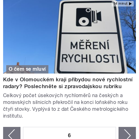
14 minut
O čem se mluví
Kde v Olomouckém kraji přibydou nové rychlostní
radary? Poslechněte si zpravodajskou rubriku
Celkový počet úsekových rychloměrů na českých a
moravských silnicích překročil na konci loňského roku
čtyři stovky. Vyplývá to z dat Českého metrologického
institutu.
STRÁNKY
6
n
zí