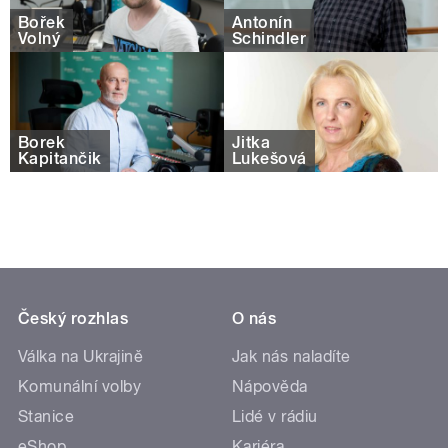
Bořek
Antonín
Volný
Schindler
Borek
Jitka
Kapitančik
Lukešová
Český rozhlas
O nás
Válka na Ukrajině
Jak nás naladíte
Komunální volby
Nápověda
Stanice
Lidé v rádiu
eShop
Kariéra