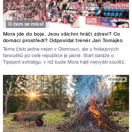
O čem se mluví
Mora jde do boje. Jsou všichni hráči zdraví? Co
domácí prostředí? Odpovídal trenér Jan Tomajko
Téma číslo jedna nejen v Olomouci, ale u hokejových
fanoušků po celé republice je jasné. Start baráže o
Tipsport extraligu, v níž bude Mora hájit nejvyšší soutěž.
18 minut