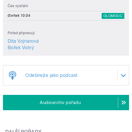
Čas vysílání
čtvrtek 10:04
OLOMOUC
Pořad připravují
Dita Vojnarová
Bořek Volný
Odebírejte jako podcast
Audioarchiv pořadu
DALŠÍ POŘADY