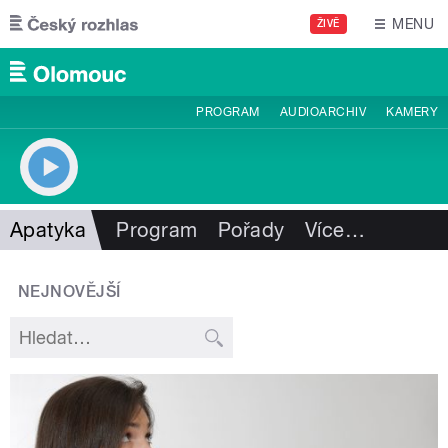
Přejít k hlavnímu obsahu
MENU
ŽIVĚ
PROGRAM
AUDIOARCHIV
KAMERY
Apatyka
Program
Pořady
Více
…
NEJNOVĚJŠÍ