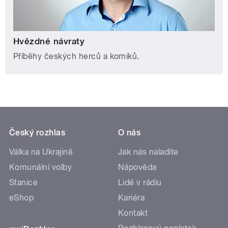
Hvězdné návraty
Příběhy českých herců a komiků.
Český rozhlas
O nás
Válka na Ukrajině
Jak nás naladíte
Komunální volby
Nápověda
Stanice
Lidé v rádiu
eShop
Kariéra
Kontakt