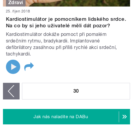
Zdraví
25. říjen 2018
Kardiostimulátor je pomocníkem lidského srdce.
Na co by si jeho uživatelé měli dát pozor?
Kardiostimulátor dokáže pomoct při pomalém
srdečním rytmu, bradykardii. Implantované
defibrilátory zasáhnou při příliš rychlé akci srdeční,
tachykardii.
STRÁNKY
30
zí
Jak nás naladíte na DABu