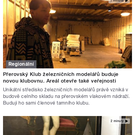
1 minuta
Regionální
Přerovský Klub železničních modelářů buduje
novou klubovnu. Areál otevře také veřejnosti
Unikátní středisko železničních modelářů právě vzniká v
budově celního skladu na přerovském vlakovém nádraží.
Budují ho sami členové tamního klubu.
2 minuty