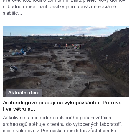
Přerově. Rozhodli o tom tamní zastupitelé. Nový domov
si budou muset najít desítky jeho převážně sociálně
slabšíc...
Aktuální dění
Archeologové pracují na vykopávkách u Přerova
i ve větru a...
Ačkoliv se s příchodem chladného počasí většina
archeologů stěhuje z terénu do vytopených laboratoří,
jejich kolegové z Přerovska musí letos zůstat venku.