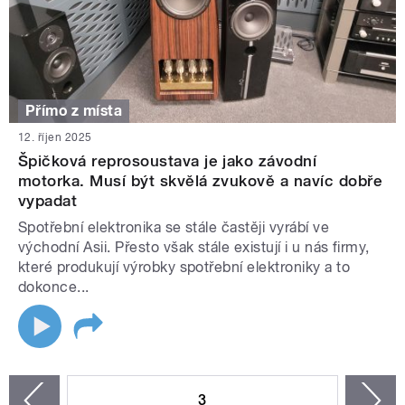
Přímo z místa
12. říjen 2025
Špičková reprosoustava je jako závodní
motorka. Musí být skvělá zvukově a navíc dobře
vypadat
Spotřební elektronika se stále častěji vyrábí ve
východní Asii. Přesto však stále existují i u nás firmy,
které produkují výrobky spotřební elektroniky a to
dokonce...
STRÁNKY
3
n
zí