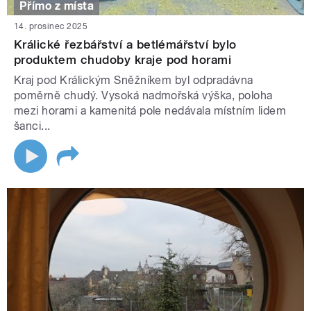
Přímo z místa
14. prosinec 2025
Králické řezbářství a betlémářství bylo
produktem chudoby kraje pod horami
Kraj pod Králickým Sněžníkem byl odpradávna
poměrně chudý. Vysoká nadmořská výška, poloha
mezi horami a kamenitá pole nedávala místním lidem
šanci...