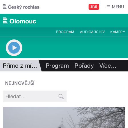
Přejít k hlavnímu obsahu
MENU
ŽIVĚ
PROGRAM
AUDIOARCHIV
KAMERY
Přímo z místa
Program
Pořady
Více
…
NEJNOVĚJŠÍ