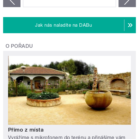
Jak nás naladíte na DABu
O POŘADU
Přímo z místa
Vyrážíme s mikrofonem do terénu a přinášíme vám