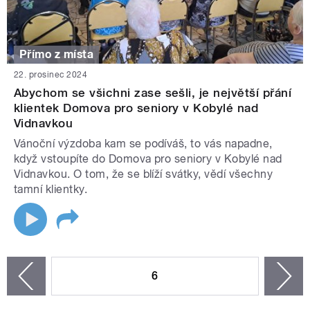
Přímo z místa
22. prosinec 2024
Abychom se všichni zase sešli, je největší přání
klientek Domova pro seniory v Kobylé nad
Vidnavkou
Vánoční výzdoba kam se podíváš, to vás napadne,
když vstoupíte do Domova pro seniory v Kobylé nad
Vidnavkou. O tom, že se blíží svátky, vědí všechny
tamní klientky.
STRÁNKY
6
n
zí