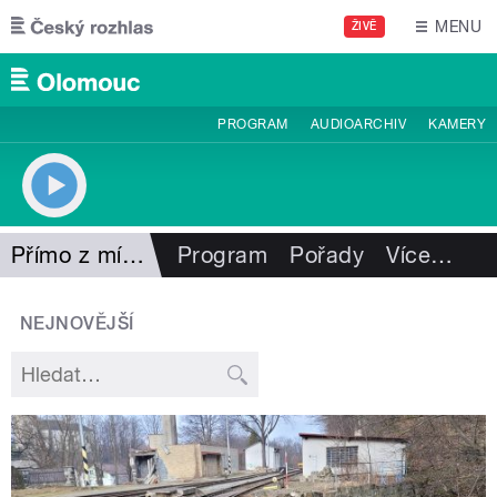
Přejít k hlavnímu obsahu
MENU
ŽIVĚ
PROGRAM
AUDIOARCHIV
KAMERY
Přímo z místa
Program
Pořady
Více
…
NEJNOVĚJŠÍ