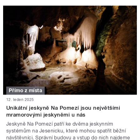
Přímo z místa
12. leden 2025
Unikátní jeskyně Na Pomezí jsou největšími
mramorovými jeskyněmi u nás
Jeskyně Na Pomezí patří ke dvěma jeskynním
systémům na Jesenicku, které mohou spatřit běžní
návštěvníci. Správní budovu a vstup do nich najdeme