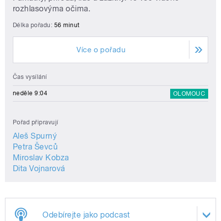
rozhlasovýma očima.
Délka pořadu:
56 minut
Více o pořadu
Čas vysílání
neděle 9:04
OLOMOUC
Pořad připravují
Aleš Spurný
Petra Ševců
Miroslav Kobza
Dita Vojnarová
Odebírejte jako podcast