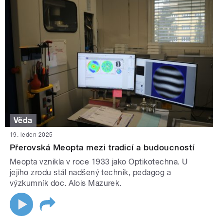
Věda
19. leden 2025
Přerovská Meopta mezi tradicí a budoucností
Meopta vznikla v roce 1933 jako Optikotechna. U
jejího zrodu stál nadšený technik, pedagog a
výzkumník doc. Alois Mazurek.