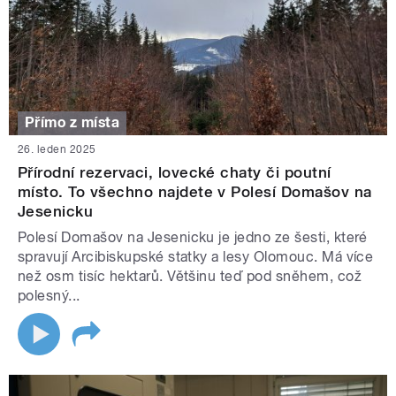
Přímo z místa
26. leden 2025
Přírodní rezervaci, lovecké chaty či poutní
místo. To všechno najdete v Polesí Domašov na
Jesenicku
Polesí Domašov na Jesenicku je jedno ze šesti, které
spravují Arcibiskupské statky a lesy Olomouc. Má více
než osm tisíc hektarů. Většinu teď pod sněhem, což
polesný...