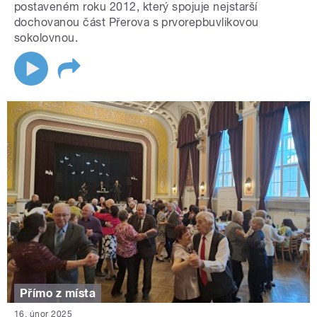
postaveném roku 2012, který spojuje nejstarší
dochovanou část Přerova s prvorepbuvlikovou
sokolovnou.
Přímo z místa
16. únor 2025