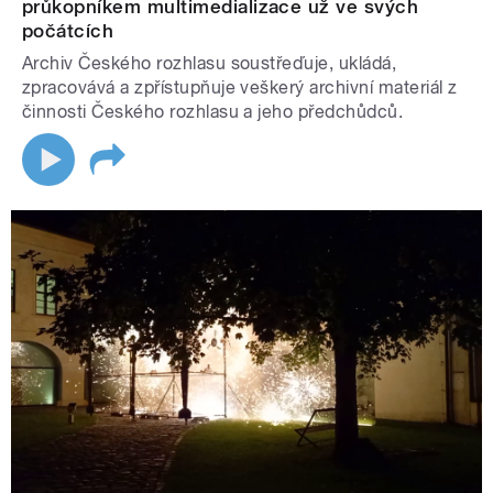
průkopníkem multimedializace už ve svých
počátcích
Archiv Českého rozhlasu soustřeďuje, ukládá,
zpracovává a zpřístupňuje veškerý archivní materiál z
činnosti Českého rozhlasu a jeho předchůdců.