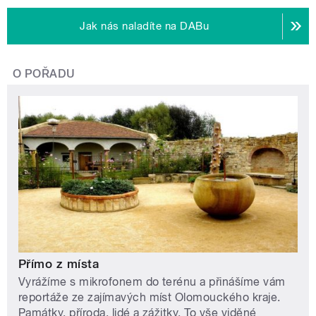
Jak nás naladíte na DABu
O POŘADU
Přímo z místa
Vyrážíme s mikrofonem do terénu a přinášíme vám
reportáže ze zajímavých míst Olomouckého kraje.
Památky, příroda, lidé a zážitky. To vše viděné