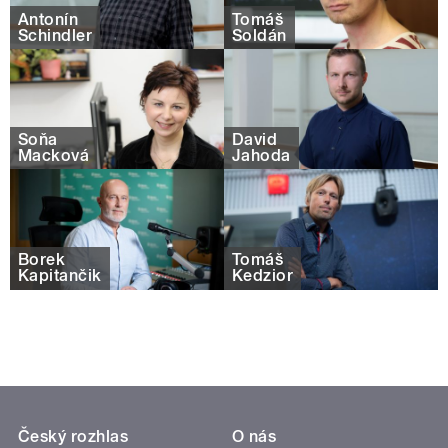
Antonín
Tomáš
Schindler
Soldán
Soňa
David
Macková
Jahoda
Borek
Tomáš
Kapitančik
Kedzior
Český rozhlas
O nás