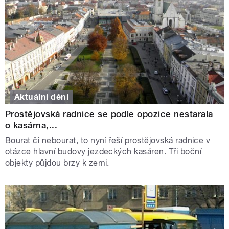
Aktuální dění
Prostějovská radnice se podle opozice nestarala
o kasárna,...
Bourat či nebourat, to nyní řeší prostějovská radnice v
otázce hlavní budovy jezdeckých kasáren. Tři boční
objekty půjdou brzy k zemi.