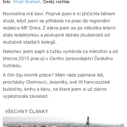
foto:
Khalil Baalbaki
,
Český rozhlas
Novinařina mě baví. Poprvé jsem k ní přičichla během
studií, když jsem se přihlásila na praxi do regionální
redakce MF Dnes. Z eléva jsem se po několika letech
stala redaktorkou a postupně sbírala zkušenosti od
služebně starších kolegů.
Nakonec jsem papír a tužku vyměnila za mikrofon a od
března 2015 pracuji v Centru zpravodajství Českého
rozhlasu.
A čím žiju kromě práce? Mám ráda zajímavé lidi,
procházky Olomoucí, Jeseníky, své tři francouzské
buldočky, knihy a kávu, na které jsem si už dávno
vypěstovala závislost.
VŠECHNY ČLÁNKY