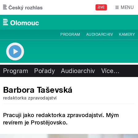
Přejít k hlavnímu obsahu
MENU
ŽIVĚ
PROGRAM
AUDIOARCHIV
KAMERY
Program
Pořady
Audioarchiv
Více
…
Barbora Taševská
redaktorka zpravodajství
Pracuji jako redaktorka zpravodajství. Mým
revírem je Prostějovsko.