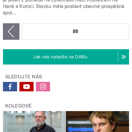
Hané a Konicí. Stezku měla postavit obecně prospěšná
spol...
STRÁNKY
88
zí
Jak nás naladíte na DABu
SLEDUJTE NÁS
KOLEGOVÉ