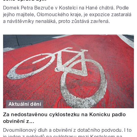
Domek Petra Bezruče v Kostelci na Hané chátrá. Podle
jejího majitele, Olomouckého kraje, je expozice zastaralá
a návštěvníky nenaláká, proto zůstává zavřená.
Aktuální dění
Za nedostavěnou cyklostezku na Konicku padlo
obvinění z...
Dvoumilionový dluh a obvinění z dotačního podvodu. I to
je jeden z pohledů na cyklotrasu mezi Kostelcem na