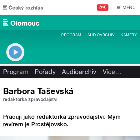
Přejít k hlavnímu obsahu
MENU
ŽIVĚ
PROGRAM
AUDIOARCHIV
KAMERY
Program
Pořady
Audioarchiv
Více
…
Barbora Taševská
redaktorka zpravodajství
Pracuji jako redaktorka zpravodajství. Mým
revírem je Prostějovsko.