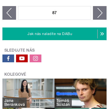
STRÁNKY
87
n
zí
Jak nás naladíte na DABu
SLEDUJTE NÁS
KOLEGOVÉ
Jana
Tomáš
Beránková
Soldán