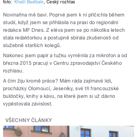
foto:
Khalil Baalbaki
,
Český rozhlas
Novinařina mě baví. Poprvé jsem k ní přičichla během
studií, když jsem se přihlásila na praxi do regionální
redakce MF Dnes. Z eléva jsem se po několika letech
stala redaktorkou a postupně sbírala zkušenosti od
služebně starších kolegů.
Nakonec jsem papír a tužku vyměnila za mikrofon a od
března 2015 pracuji v Centru zpravodajství Českého
rozhlasu.
A čím žiju kromě práce? Mám ráda zajímavé lidi,
procházky Olomoucí, Jeseníky, své tři francouzské
buldočky, knihy a kávu, na které jsem si už dávno
vypěstovala závislost.
VŠECHNY ČLÁNKY