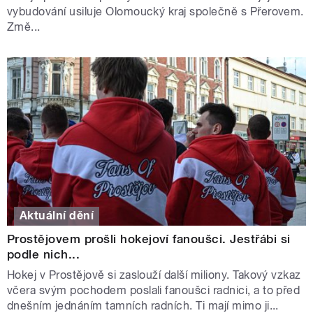
vybudování usiluje Olomoucký kraj společně s Přerovem.
Změ...
Aktuální dění
Prostějovem prošli hokejoví fanoušci. Jestřábi si
podle nich...
Hokej v Prostějově si zaslouží další miliony. Takový vzkaz
včera svým pochodem poslali fanoušci radnici, a to před
dnešním jednáním tamních radních. Ti mají mimo ji...