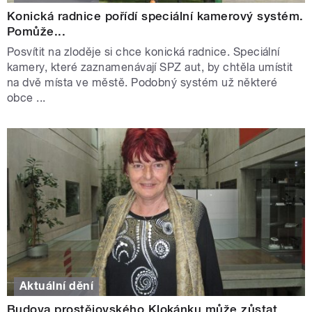
Konická radnice pořídí speciální kamerový systém.
Pomůže...
Posvítit na zloděje si chce konická radnice. Speciální
kamery, které zaznamenávají SPZ aut, by chtěla umístit
na dvě místa ve městě. Podobný systém už některé
obce ...
Aktuální dění
Budova prostějovského Klokánku může zůstat