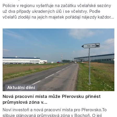
Policie v regionu vyšetřuje na začátku včelařské sezóny
už dva případy ukradených úlů i se včelstvy. Podle
včelařů zloději na jejich majetek pořádají nájezdy každor...
Aktuální dění
Nová pracovní místa může Přerovsku přinést
průmyslová zóna v...
Noví investoři a nová pracovní místa pro Přerovsko.To
slibuje plánovaná průmyslová zóna v Bochoři. O její