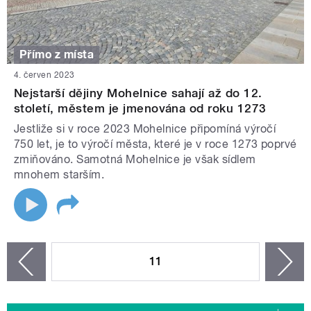
Přímo z místa
4. červen 2023
Nejstarší dějiny Mohelnice sahají až do 12.
století, městem je jmenována od roku 1273
Jestliže si v roce 2023 Mohelnice připomíná výročí
750 let, je to výročí města, které je v roce 1273 poprvé
zmiňováno. Samotná Mohelnice je však sídlem
mnohem starším.
STRÁNKY
11
n
zí