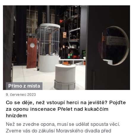
Přímo z místa
9. červenec 2023
Co se děje, než vstoupí herci na jeviště? Pojďte
za oponu inscenace Přelet nad kukaččím
hnízdem
Než se zvedne opona, musí se udělat spousta věcí.
Zveme vás do zákulisí Moravského divadla před