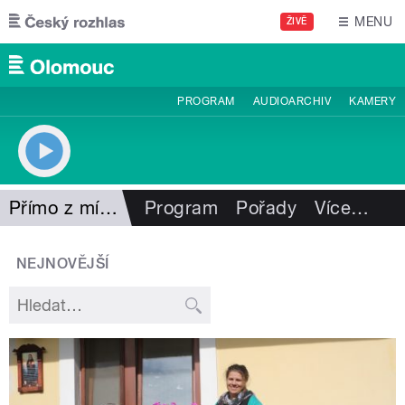
Přejít k hlavnímu obsahu
MENU
ŽIVĚ
PROGRAM
AUDIOARCHIV
KAMERY
Přímo z místa
Program
Pořady
Více
…
NEJNOVĚJŠÍ