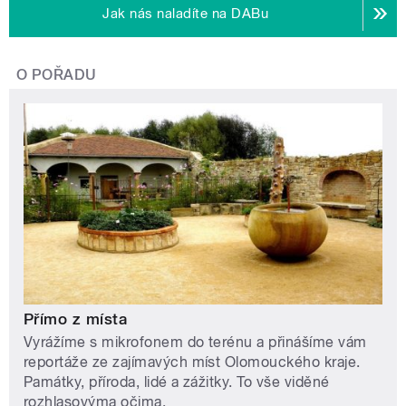
Jak nás naladíte na DABu
O POŘADU
Přímo z místa
Vyrážíme s mikrofonem do terénu a přinášíme vám
reportáže ze zajímavých míst Olomouckého kraje.
Památky, příroda, lidé a zážitky. To vše viděné
rozhlasovýma očima.