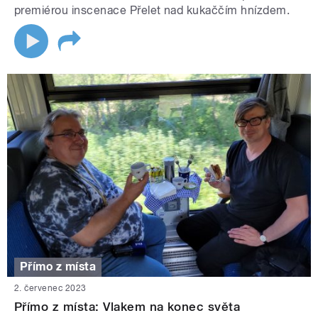
premiérou inscenace Přelet nad kukaččím hnízdem.
Přímo z místa
2. červenec 2023
Přímo z místa: Vlakem na konec světa